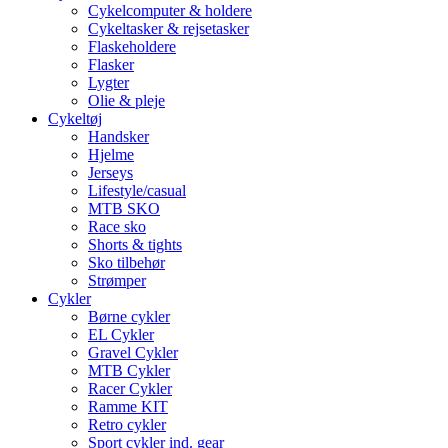
Cykelcomputer & holdere
Cykeltasker & rejsetasker
Flaskeholdere
Flasker
Lygter
Olie & pleje
Cykeltøj
Handsker
Hjelme
Jerseys
Lifestyle/casual
MTB SKO
Race sko
Shorts & tights
Sko tilbehør
Strømper
Cykler
Børne cykler
EL Cykler
Gravel Cykler
MTB Cykler
Racer Cykler
Ramme KIT
Retro cykler
Sport cykler ind. gear