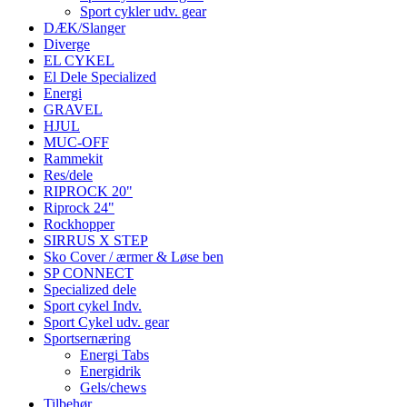
Sport cykler udv. gear
DÆK/Slanger
Diverge
EL CYKEL
El Dele Specialized
Energi
GRAVEL
HJUL
MUC-OFF
Rammekit
Res/dele
RIPROCK 20"
Riprock 24"
Rockhopper
SIRRUS X STEP
Sko Cover / ærmer & Løse ben
SP CONNECT
Specialized dele
Sport cykel Indv.
Sport Cykel udv. gear
Sportsernæring
Energi Tabs
Energidrik
Gels/chews
Tilbehør