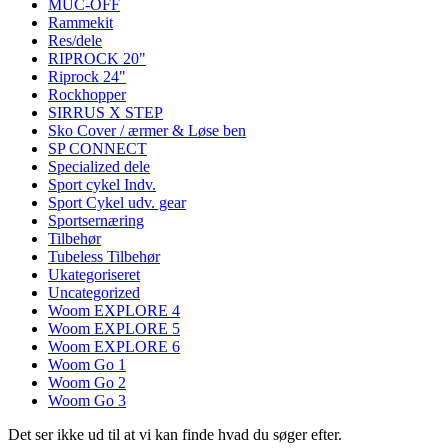
MUC-OFF
Rammekit
Res/dele
RIPROCK 20"
Riprock 24"
Rockhopper
SIRRUS X STEP
Sko Cover / ærmer & Løse ben
SP CONNECT
Specialized dele
Sport cykel Indv.
Sport Cykel udv. gear
Sportsernæring
Tilbehør
Tubeless Tilbehør
Ukategoriseret
Uncategorized
Woom EXPLORE 4
Woom EXPLORE 5
Woom EXPLORE 6
Woom Go 1
Woom Go 2
Woom Go 3
Det ser ikke ud til at vi kan finde hvad du søger efter.