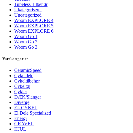
Tubeless Tilbehør
Ukategoriseret
Uncategorized
Woom EXPLORE 4
Woom EXPLORE 5
Woom EXPLORE 6
Woom Go 1
Woom Go 2
Woom Go 3
Varekategorier
CeramicSpeed
Cykeldele
Cykeltilbehør
Cykeltøj
Cykler
DÆK/Slanger
Diverge
EL CYKEL
El Dele Specialized
Energi
GRAVEL
HJUL