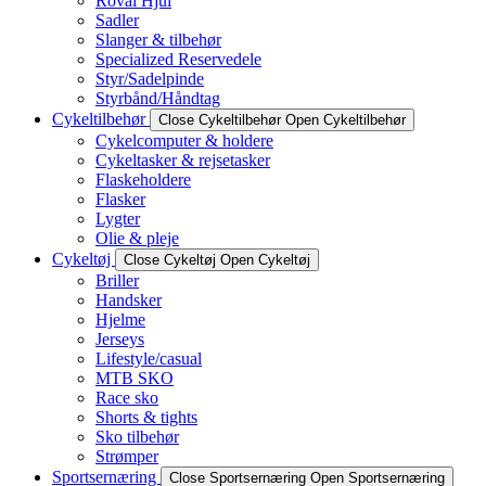
Roval Hjul
Sadler
Slanger & tilbehør
Specialized Reservedele
Styr/Sadelpinde
Styrbånd/Håndtag
Cykeltilbehør
Close Cykeltilbehør
Open Cykeltilbehør
Cykelcomputer & holdere
Cykeltasker & rejsetasker
Flaskeholdere
Flasker
Lygter
Olie & pleje
Cykeltøj
Close Cykeltøj
Open Cykeltøj
Briller
Handsker
Hjelme
Jerseys
Lifestyle/casual
MTB SKO
Race sko
Shorts & tights
Sko tilbehør
Strømper
Sportsernæring
Close Sportsernæring
Open Sportsernæring