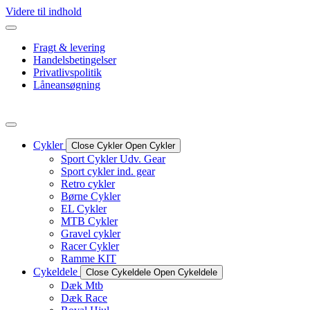
Videre til indhold
Fragt & levering
Handelsbetingelser
Privatlivspolitik
Låneansøgning
Cykler
Close Cykler
Open Cykler
Sport Cykler Udv. Gear
Sport cykler ind. gear
Retro cykler
Børne Cykler
EL Cykler
MTB Cykler
Gravel cykler
Racer Cykler
Ramme KIT
Cykeldele
Close Cykeldele
Open Cykeldele
Dæk Mtb
Dæk Race