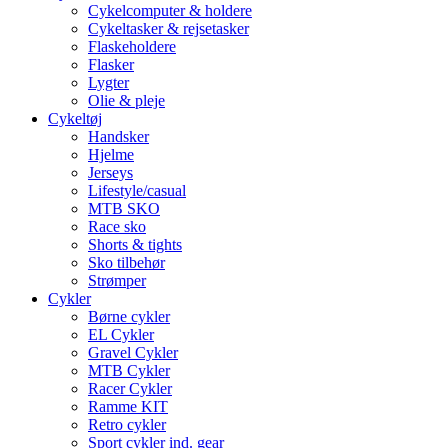
Cykelcomputer & holdere
Cykeltasker & rejsetasker
Flaskeholdere
Flasker
Lygter
Olie & pleje
Cykeltøj
Handsker
Hjelme
Jerseys
Lifestyle/casual
MTB SKO
Race sko
Shorts & tights
Sko tilbehør
Strømper
Cykler
Børne cykler
EL Cykler
Gravel Cykler
MTB Cykler
Racer Cykler
Ramme KIT
Retro cykler
Sport cykler ind. gear