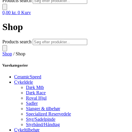
Products search
0,00
kr.
0
Kurv
Shop
Products search
Shop
/ Shop
Varekategorier
CeramicSpeed
Cykeldele
Dæk Mtb
Dæk Race
Roval Hjul
Sadler
Slanger & tilbehør
Specialized Reservedele
Styr/Sadelpinde
Styrbånd/Håndtag
Cykeltilbehør