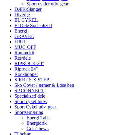
Sport cykler udv. gear
DÆK/Slanger
Diverge
EL CYKEL
El Dele Specialized
Energi
GRAVEL
HJUL
MUC-OFF
Rammekit
Res/dele
RIPROCK 20"
Riprock 24"
Rockhopper
SIRRUS X STEP
Sko Cover / ærmer & Løse ben
SP CONNECT
Specialized dele
Sport cykel Indv.
Sport Cykel udv. gear
Sportsernæring
Energi Tabs
Energidrik
Gels/chews
Tilbehør