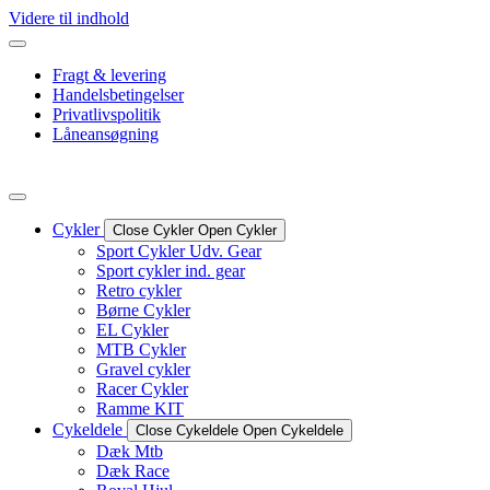
Videre til indhold
Fragt & levering
Handelsbetingelser
Privatlivspolitik
Låneansøgning
Cykler
Close Cykler
Open Cykler
Sport Cykler Udv. Gear
Sport cykler ind. gear
Retro cykler
Børne Cykler
EL Cykler
MTB Cykler
Gravel cykler
Racer Cykler
Ramme KIT
Cykeldele
Close Cykeldele
Open Cykeldele
Dæk Mtb
Dæk Race