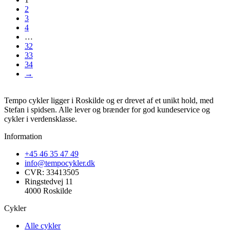
2
3
4
…
32
33
34
→
Tempo cykler ligger i Roskilde og er drevet af et unikt hold, med
Stefan i spidsen. Alle lever og brænder for god kundeservice og
cykler i verdensklasse.
Information
+45 46 35 47 49
info@tempocykler.dk
CVR: 33413505
Ringstedvej 11
4000 Roskilde
Cykler
Alle cykler