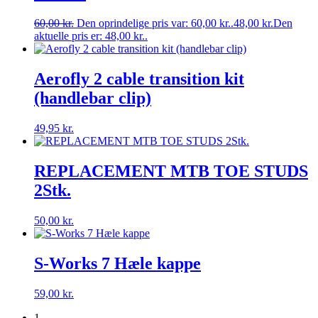
60,00
kr.
Den oprindelige pris var: 60,00 kr..
48,00
kr.
Den
aktuelle pris er: 48,00 kr..
Aerofly 2 cable transition kit
(handlebar clip)
49,95
kr.
REPLACEMENT MTB TOE STUDS
2Stk.
50,00
kr.
S-Works 7 Hæle kappe
59,00
kr.
1