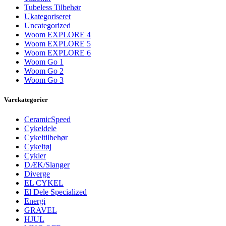
Tubeless Tilbehør
Ukategoriseret
Uncategorized
Woom EXPLORE 4
Woom EXPLORE 5
Woom EXPLORE 6
Woom Go 1
Woom Go 2
Woom Go 3
Varekategorier
CeramicSpeed
Cykeldele
Cykeltilbehør
Cykeltøj
Cykler
DÆK/Slanger
Diverge
EL CYKEL
El Dele Specialized
Energi
GRAVEL
HJUL