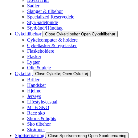
Roval Hjul
Sadler
Slanger & tilbehør
Specialized Reservedele
Styr/Sadelpinde
Styrbånd/Håndtag
Cykeltilbehør
Close Cykeltilbehør
Open Cykeltilbehør
Cykelcomputer & holdere
Cykeltasker & rejsetasker
Flaskeholdere
Flasker
Lygter
Olie & pleje
Cykeltøj
Close Cykeltøj
Open Cykeltøj
Briller
Handsker
Hjelme
Jerseys
Lifestyle/casual
MTB SKO
Race sko
Shorts & tights
Sko tilbehør
Strømper
Sportsernæring
Close Sportsernæring
Open Sportsernæring