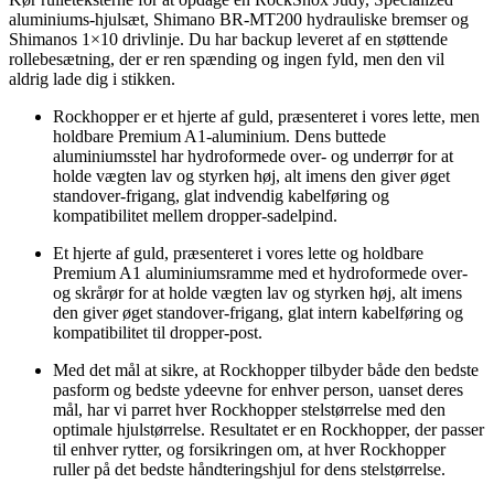
aluminiums-hjulsæt, Shimano BR-MT200 hydrauliske bremser og
Shimanos 1×10 drivlinje. Du har backup leveret af en støttende
rollebesætning, der er ren spænding og ingen fyld, men den vil
aldrig lade dig i stikken.
Rockhopper er et hjerte af guld, præsenteret i vores lette, men
holdbare Premium A1-aluminium. Dens buttede
aluminiumsstel har hydroformede over- og underrør for at
holde vægten lav og styrken høj, alt imens den giver øget
standover-frigang, glat indvendig kabelføring og
kompatibilitet mellem dropper-sadelpind.
Et hjerte af guld, præsenteret i vores lette og holdbare
Premium A1 aluminiumsramme med et hydroformede over-
og skrårør for at holde vægten lav og styrken høj, alt imens
den giver øget standover-frigang, glat intern kabelføring og
kompatibilitet til dropper-post.
Med det mål at sikre, at Rockhopper tilbyder både den bedste
pasform og bedste ydeevne for enhver person, uanset deres
mål, har vi parret hver Rockhopper stelstørrelse med den
optimale hjulstørrelse. Resultatet er en Rockhopper, der passer
til enhver rytter, og forsikringen om, at hver Rockhopper
ruller på det bedste håndteringshjul for dens stelstørrelse.