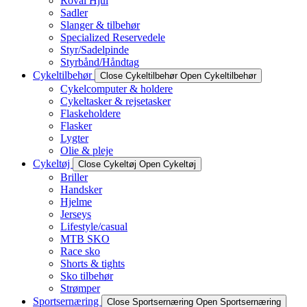
Roval Hjul
Sadler
Slanger & tilbehør
Specialized Reservedele
Styr/Sadelpinde
Styrbånd/Håndtag
Cykeltilbehør
Close Cykeltilbehør
Open Cykeltilbehør
Cykelcomputer & holdere
Cykeltasker & rejsetasker
Flaskeholdere
Flasker
Lygter
Olie & pleje
Cykeltøj
Close Cykeltøj
Open Cykeltøj
Briller
Handsker
Hjelme
Jerseys
Lifestyle/casual
MTB SKO
Race sko
Shorts & tights
Sko tilbehør
Strømper
Sportsernæring
Close Sportsernæring
Open Sportsernæring