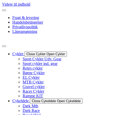
Videre til indhold
Fragt & levering
Handelsbetingelser
Privatlivspolitik
Låneansøgning
Cykler
Close Cykler
Open Cykler
Sport Cykler Udv. Gear
Sport cykler ind. gear
Retro cykler
Børne Cykler
EL Cykler
MTB Cykler
Gravel cykler
Racer Cykler
Ramme KIT
Cykeldele
Close Cykeldele
Open Cykeldele
Dæk Mtb
Dæk Race