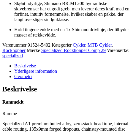
Skønt udyrlige, Shimano BR-MT200 hydrauliske
skivebremser har et godt greb, men leverer deres kraft med en
forfinet, intuitiv fornemmelse, hvilket skaber en pakke, der
langt overstiger sin lønklasse.
Hold tingene enkle med en 1x Shimano drivlinje, der tilbyder
masser af rækkevidde.
Varenummer
91524-5402
Kategorier
Cykler
,
MTB Cykler
,
Rockhopper
Mærke
Specialized Rockhopper Comp 29
Varemærke:
specialized
Beskrivelse
Yderligere information
Geometri
Beskrivelse
Rammekit
Ramme
Specialized A1 premium butted alloy, zero-stack head tube, internal
cable routing, 135x9mm forged dropouts, chainstay-mounted disc