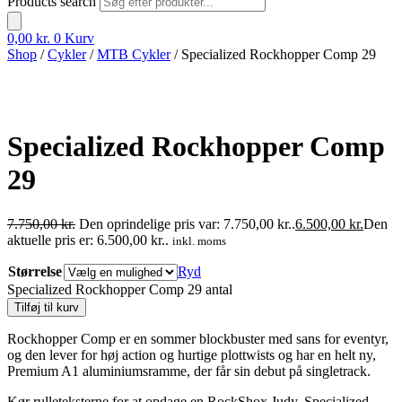
Products search
0,00
kr.
0
Kurv
Shop
/
Cykler
/
MTB Cykler
/ Specialized Rockhopper Comp 29
Specialized Rockhopper Comp
29
7.750,00
kr.
Den oprindelige pris var: 7.750,00 kr..
6.500,00
kr.
Den
aktuelle pris er: 6.500,00 kr..
inkl. moms
Størrelse
Ryd
Specialized Rockhopper Comp 29 antal
Tilføj til kurv
Rockhopper Comp er en sommer blockbuster med sans for eventyr,
og den lever for høj action og hurtige plottwists og har en helt ny,
Premium A1 aluminiumsramme, der får sin debut på singletrack.
Kør rulleteksterne for at opdage en RockShox Judy, Specialized