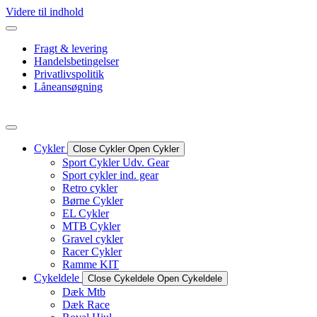
Videre til indhold
Fragt & levering
Handelsbetingelser
Privatlivspolitik
Låneansøgning
Cykler
Close Cykler
Open Cykler
Sport Cykler Udv. Gear
Sport cykler ind. gear
Retro cykler
Børne Cykler
EL Cykler
MTB Cykler
Gravel cykler
Racer Cykler
Ramme KIT
Cykeldele
Close Cykeldele
Open Cykeldele
Dæk Mtb
Dæk Race