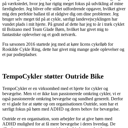
på værkstedet, hvor jeg har rigtig meget fokus på udvikling af mine
færdigheder. Jeg bliver ofte stillet udfordrende opgaver, hvilket giver
mig den perfekte ballast til at rådgive dig om dine problemer. Jeg
bruger selv meget tid på at cykle, særligt landevejscyklingen har
vundet plads i mit hjerte. På grund af dette har jeg to år i træk cyklet
til Bolzano med Team Glade Børn, hvilket har givet mig to
fantastiske oplevelser og et godt netværk.
Fra sæsonen 2016 startede jeg med at køre licens cykelløb for
Roskilde Cykle Ring, dette har givet mig mange gode oplevelser og
et par podiepladser.
TempoCykler støtter Outride Bike
TempoCykler er en virksomhed med et hjerte for cykler og
bevægelse. Men vi er ikke kun passionerede omkring cykler, vi er
også passionerede omkring bevægelse og sundhed generelt. Derfor
er vi glade for at støtte op om organisationen Outride, som har et
særligt fokus på børn med ADHD og deres behov for bevægelse.
Outride er en organisation, som arbejder for at give børn med
ADHD mulighed for at få mere bevægelse i deres hverdag. De