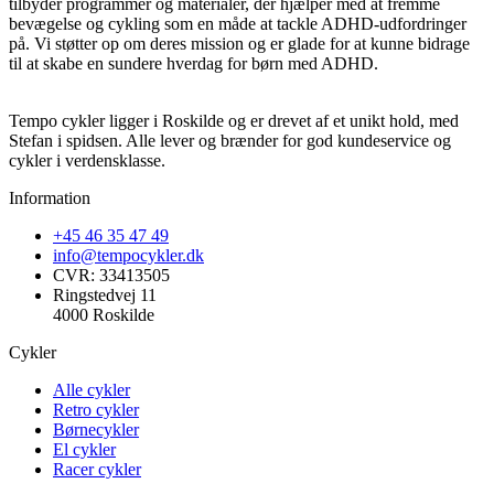
tilbyder programmer og materialer, der hjælper med at fremme
bevægelse og cykling som en måde at tackle ADHD-udfordringer
på. Vi støtter op om deres mission og er glade for at kunne bidrage
til at skabe en sundere hverdag for børn med ADHD.
Tempo cykler ligger i Roskilde og er drevet af et unikt hold, med
Stefan i spidsen. Alle lever og brænder for god kundeservice og
cykler i verdensklasse.
Information
+45 46 35 47 49
info@tempocykler.dk
CVR: 33413505
Ringstedvej 11
4000 Roskilde
Cykler
Alle cykler
Retro cykler
Børnecykler
El cykler
Racer cykler