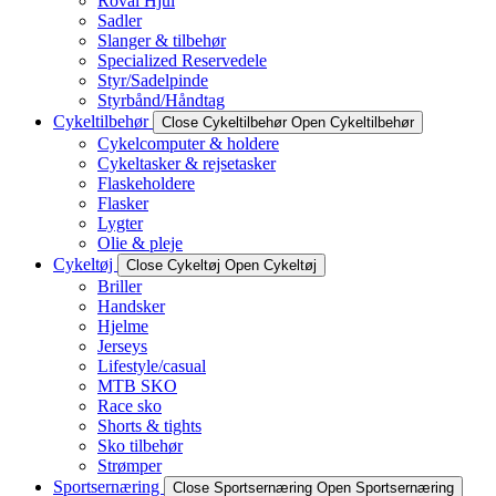
Roval Hjul
Sadler
Slanger & tilbehør
Specialized Reservedele
Styr/Sadelpinde
Styrbånd/Håndtag
Cykeltilbehør
Close Cykeltilbehør
Open Cykeltilbehør
Cykelcomputer & holdere
Cykeltasker & rejsetasker
Flaskeholdere
Flasker
Lygter
Olie & pleje
Cykeltøj
Close Cykeltøj
Open Cykeltøj
Briller
Handsker
Hjelme
Jerseys
Lifestyle/casual
MTB SKO
Race sko
Shorts & tights
Sko tilbehør
Strømper
Sportsernæring
Close Sportsernæring
Open Sportsernæring