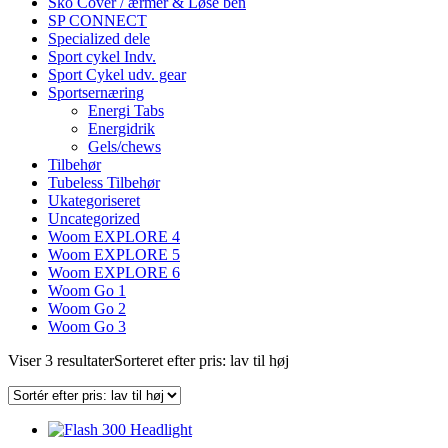
Sko Cover / ærmer & Løse ben
SP CONNECT
Specialized dele
Sport cykel Indv.
Sport Cykel udv. gear
Sportsernæring
Energi Tabs
Energidrik
Gels/chews
Tilbehør
Tubeless Tilbehør
Ukategoriseret
Uncategorized
Woom EXPLORE 4
Woom EXPLORE 5
Woom EXPLORE 6
Woom Go 1
Woom Go 2
Woom Go 3
Viser 3 resultater
Sorteret efter pris: lav til høj