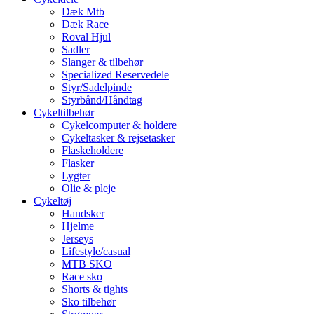
Dæk Mtb
Dæk Race
Roval Hjul
Sadler
Slanger & tilbehør
Specialized Reservedele
Styr/Sadelpinde
Styrbånd/Håndtag
Cykeltilbehør
Cykelcomputer & holdere
Cykeltasker & rejsetasker
Flaskeholdere
Flasker
Lygter
Olie & pleje
Cykeltøj
Handsker
Hjelme
Jerseys
Lifestyle/casual
MTB SKO
Race sko
Shorts & tights
Sko tilbehør