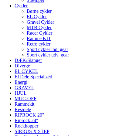
Strømper
Cykler
Børne cykler
EL Cykler
Gravel Cykler
MTB Cykler
Racer Cykler
Ramme KIT
Retro cykler
Sport cykler ind. gear
Sport cykler udv. gear
DÆK/Slanger
Diverge
EL CYKEL
El Dele Specialized
Energi
GRAVEL
HJUL
MUC-OFF
Rammekit
Res/dele
RIPROCK 20"
Riprock 24"
Rockhopper
SIRRUS X STEP