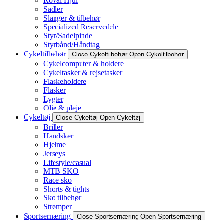
Roval Hjul
Sadler
Slanger & tilbehør
Specialized Reservedele
Styr/Sadelpinde
Styrbånd/Håndtag
Cykeltilbehør
Close Cykeltilbehør
Open Cykeltilbehør
Cykelcomputer & holdere
Cykeltasker & rejsetasker
Flaskeholdere
Flasker
Lygter
Olie & pleje
Cykeltøj
Close Cykeltøj
Open Cykeltøj
Briller
Handsker
Hjelme
Jerseys
Lifestyle/casual
MTB SKO
Race sko
Shorts & tights
Sko tilbehør
Strømper
Sportsernæring
Close Sportsernæring
Open Sportsernæring