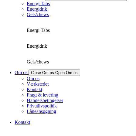
Energi Tabs
Energidrik
Gels/chews
Energi Tabs
Energidrik
Gels/chews
Om os
Close Om os
Open Om os
Om os
Værkstedet
Kontakt
Fragt & levering
Handelsbetingelser
Privatlivspolitik
Låneansøgning
Kontakt