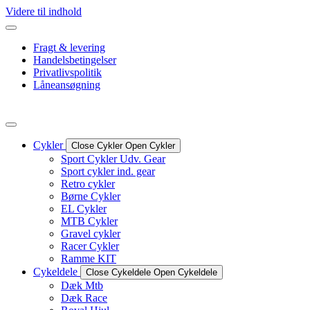
Videre til indhold
Fragt & levering
Handelsbetingelser
Privatlivspolitik
Låneansøgning
Cykler
Close Cykler
Open Cykler
Sport Cykler Udv. Gear
Sport cykler ind. gear
Retro cykler
Børne Cykler
EL Cykler
MTB Cykler
Gravel cykler
Racer Cykler
Ramme KIT
Cykeldele
Close Cykeldele
Open Cykeldele
Dæk Mtb
Dæk Race