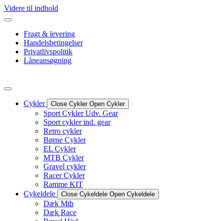
Videre til indhold
Fragt & levering
Handelsbetingelser
Privatlivspolitik
Låneansøgning
Cykler
Close Cykler
Open Cykler
Sport Cykler Udv. Gear
Sport cykler ind. gear
Retro cykler
Børne Cykler
EL Cykler
MTB Cykler
Gravel cykler
Racer Cykler
Ramme KIT
Cykeldele
Close Cykeldele
Open Cykeldele
Dæk Mtb
Dæk Race