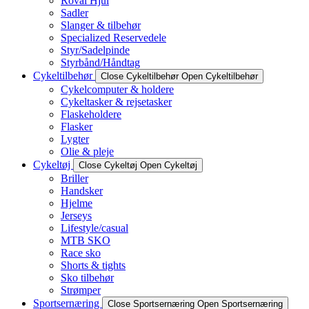
Roval Hjul
Sadler
Slanger & tilbehør
Specialized Reservedele
Styr/Sadelpinde
Styrbånd/Håndtag
Cykeltilbehør
Close Cykeltilbehør
Open Cykeltilbehør
Cykelcomputer & holdere
Cykeltasker & rejsetasker
Flaskeholdere
Flasker
Lygter
Olie & pleje
Cykeltøj
Close Cykeltøj
Open Cykeltøj
Briller
Handsker
Hjelme
Jerseys
Lifestyle/casual
MTB SKO
Race sko
Shorts & tights
Sko tilbehør
Strømper
Sportsernæring
Close Sportsernæring
Open Sportsernæring