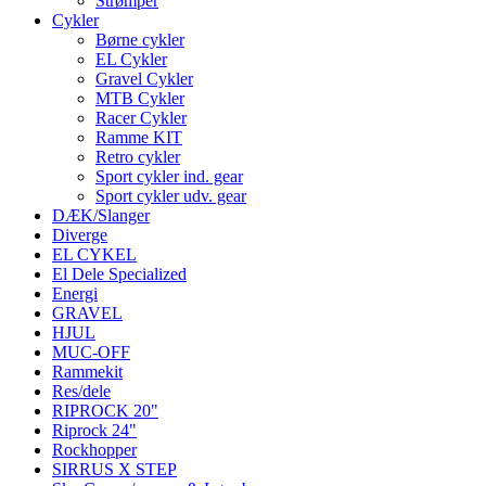
Strømper
Cykler
Børne cykler
EL Cykler
Gravel Cykler
MTB Cykler
Racer Cykler
Ramme KIT
Retro cykler
Sport cykler ind. gear
Sport cykler udv. gear
DÆK/Slanger
Diverge
EL CYKEL
El Dele Specialized
Energi
GRAVEL
HJUL
MUC-OFF
Rammekit
Res/dele
RIPROCK 20"
Riprock 24"
Rockhopper
SIRRUS X STEP