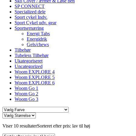
Sko Cover / ærmer & Løse ben
SP CONNECT
Specialized dele
Sport cykel Indv.
Sport Cykel udv. gear
Sportsernæring
Energi Tabs
Energidrik
Gels/chews
Tilbehør
Tubeless Tilbehør
Ukategoriseret
Uncategorized
Woom EXPLORE 4
Woom EXPLORE 5
Woom EXPLORE 6
Woom Go 1
Woom Go 2
Woom Go 3
Viser 10 resultater
Sorteret efter pris: lav til høj