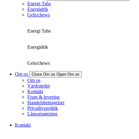
Energi Tabs
Energidrik
Gels/chews
Energi Tabs
Energidrik
Gels/chews
Om os
Close Om os
Open Om os
Om os
Værkstedet
Kontakt
Fragt & levering
Handelsbetingelser
Privatlivspolitik
Låneansøgning
Kontakt