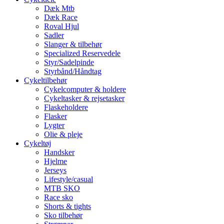
Dæk Mtb
Dæk Race
Roval Hjul
Sadler
Slanger & tilbehør
Specialized Reservedele
Styr/Sadelpinde
Styrbånd/Håndtag
Cykeltilbehør
Cykelcomputer & holdere
Cykeltasker & rejsetasker
Flaskeholdere
Flasker
Lygter
Olie & pleje
Cykeltøj
Handsker
Hjelme
Jerseys
Lifestyle/casual
MTB SKO
Race sko
Shorts & tights
Sko tilbehør