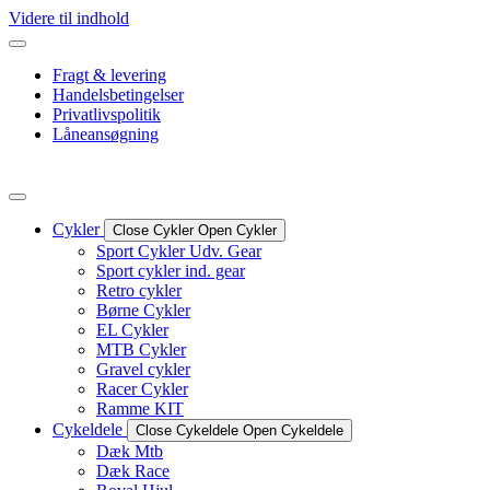
Videre til indhold
Fragt & levering
Handelsbetingelser
Privatlivspolitik
Låneansøgning
Cykler
Close Cykler
Open Cykler
Sport Cykler Udv. Gear
Sport cykler ind. gear
Retro cykler
Børne Cykler
EL Cykler
MTB Cykler
Gravel cykler
Racer Cykler
Ramme KIT
Cykeldele
Close Cykeldele
Open Cykeldele
Dæk Mtb
Dæk Race