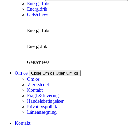
Energi Tabs
Energidrik
Gels/chews
Energi Tabs
Energidrik
Gels/chews
Om os
Close Om os
Open Om os
Om os
Værkstedet
Kontakt
Fragt & levering
Handelsbetingelser
Privatlivspolitik
Låneansøgning
Kontakt