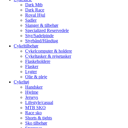
Dæk Mtb
Dæk Race
Roval Hjul
Sadler
Slanger & tilbehør
Specialized Reservedele
Styr/Sadelpinde
Styrbånd/Håndtag
Cykeltilbehør
Cykelcomputer & holdere
Cykeltasker & rejsetasker
Flaskeholdere
Flasker
Lygter
Olie & pleje
Cykeltøj
Handsker
Hjelme
Jerseys
Lifestyle/casual
MTB SKO
Race sko
Shorts & tights
Sko tilbehør