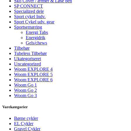
Sko Cover / ærmer & Løse ben
SP CONNECT
Specialized dele
Sport cykel Indv.
Sport Cykel udv. gear
Sportsernæring
Energi Tabs
Energidrik
Gels/chews
Tilbehør
Tubeless Tilbehør
Ukategoriseret
Uncategorized
Woom EXPLORE 4
Woom EXPLORE 5
Woom EXPLORE 6
Woom Go 1
Woom Go 2
Woom Go 3
Varekategorier
Børne cykler
EL Cykler
Gravel Cykler