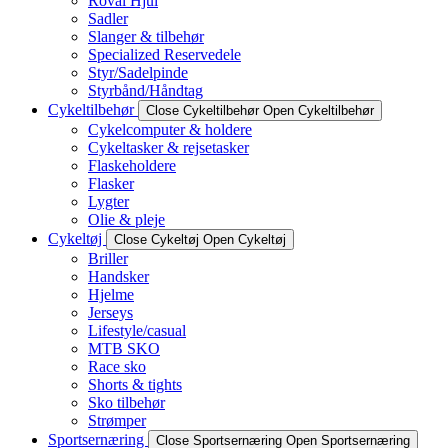
Roval Hjul
Sadler
Slanger & tilbehør
Specialized Reservedele
Styr/Sadelpinde
Styrbånd/Håndtag
Cykeltilbehør
Close Cykeltilbehør
Open Cykeltilbehør
Cykelcomputer & holdere
Cykeltasker & rejsetasker
Flaskeholdere
Flasker
Lygter
Olie & pleje
Cykeltøj
Close Cykeltøj
Open Cykeltøj
Briller
Handsker
Hjelme
Jerseys
Lifestyle/casual
MTB SKO
Race sko
Shorts & tights
Sko tilbehør
Strømper
Sportsernæring
Close Sportsernæring
Open Sportsernæring