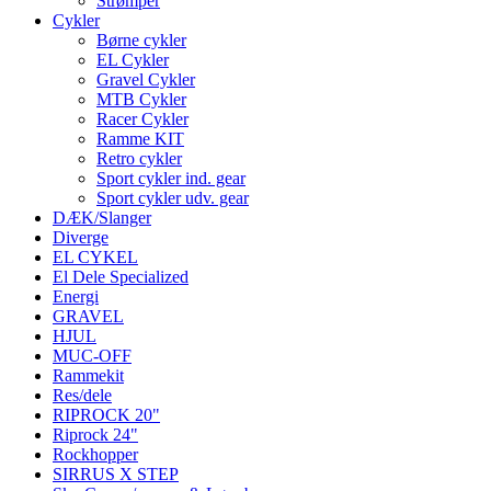
Strømper
Cykler
Børne cykler
EL Cykler
Gravel Cykler
MTB Cykler
Racer Cykler
Ramme KIT
Retro cykler
Sport cykler ind. gear
Sport cykler udv. gear
DÆK/Slanger
Diverge
EL CYKEL
El Dele Specialized
Energi
GRAVEL
HJUL
MUC-OFF
Rammekit
Res/dele
RIPROCK 20"
Riprock 24"
Rockhopper
SIRRUS X STEP