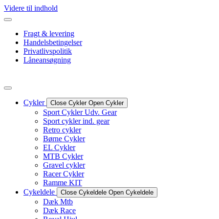
Videre til indhold
Fragt & levering
Handelsbetingelser
Privatlivspolitik
Låneansøgning
Cykler
Close Cykler
Open Cykler
Sport Cykler Udv. Gear
Sport cykler ind. gear
Retro cykler
Børne Cykler
EL Cykler
MTB Cykler
Gravel cykler
Racer Cykler
Ramme KIT
Cykeldele
Close Cykeldele
Open Cykeldele
Dæk Mtb
Dæk Race