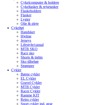
Cykelcomputer & holdere
Cykeltasker & rejsetasker
Flaskeholdere
Flasker
Lygter
Olie & pleje
Cykeltøj
Handsker
Hjelme
Jerseys
Lifestyle/casual
MTB SKO
Race sko
Shorts & tights
Sko tilbehør
Strømper
Cykler
Børne cykler
EL Cykler
Gravel Cykler
MTB Cykler
Racer Cykler
Ramme KIT
Retro cykler
Sport cykler ind. gear