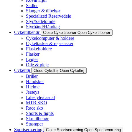
Roval Hjul
Sadler
Slanger & tilbehør
Specialized Reservedele
Styr/Sadelpinde
Styrbånd/Håndtag
Cykeltilbehør
Close Cykeltilbehør
Open Cykeltilbehør
Cykelcomputer & holdere
Cykeltasker & rejsetasker
Flaskeholdere
Flasker
Lygter
Olie & pleje
Cykeltøj
Close Cykeltøj
Open Cykeltøj
Briller
Handsker
Hjelme
Jerseys
Lifestyle/casual
MTB SKO
Race sko
Shorts & tights
Sko tilbehør
Strømper
Sportsernæring
Close Sportsernæring
Open Sportsernæring