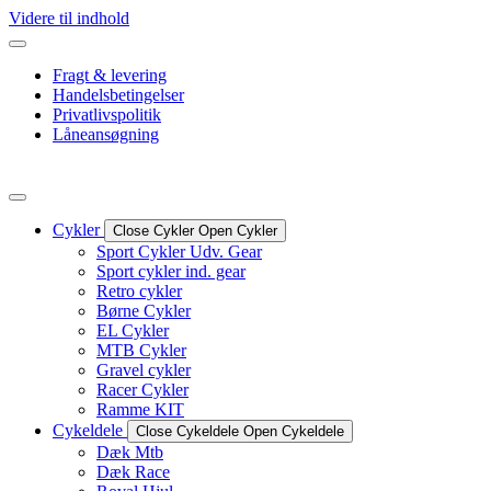
Videre til indhold
Fragt & levering
Handelsbetingelser
Privatlivspolitik
Låneansøgning
Cykler
Close Cykler
Open Cykler
Sport Cykler Udv. Gear
Sport cykler ind. gear
Retro cykler
Børne Cykler
EL Cykler
MTB Cykler
Gravel cykler
Racer Cykler
Ramme KIT
Cykeldele
Close Cykeldele
Open Cykeldele
Dæk Mtb
Dæk Race