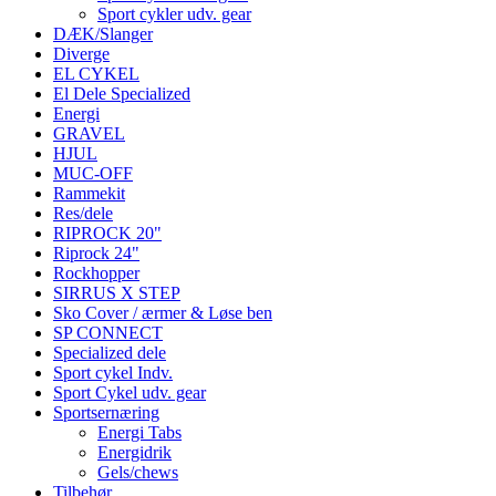
Sport cykler udv. gear
DÆK/Slanger
Diverge
EL CYKEL
El Dele Specialized
Energi
GRAVEL
HJUL
MUC-OFF
Rammekit
Res/dele
RIPROCK 20"
Riprock 24"
Rockhopper
SIRRUS X STEP
Sko Cover / ærmer & Løse ben
SP CONNECT
Specialized dele
Sport cykel Indv.
Sport Cykel udv. gear
Sportsernæring
Energi Tabs
Energidrik
Gels/chews
Tilbehør