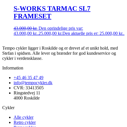
S-WORKS TARMAC SL7
FRAMESET
43.000,00
kr.
Den oprindelige pris var:
43.000,00 kr..
25.000,00
kr.
Den aktuelle pris er: 25.000,00 kr..
Tempo cykler ligger i Roskilde og er drevet af et unikt hold, med
Stefan i spidsen. Alle lever og brænder for god kundeservice og
cykler i verdensklasse.
Information
+45 46 35 47 49
info@tempocykler.dk
CVR: 33413505
Ringstedvej 11
4000 Roskilde
Cykler
Alle cykler
Retro cykler