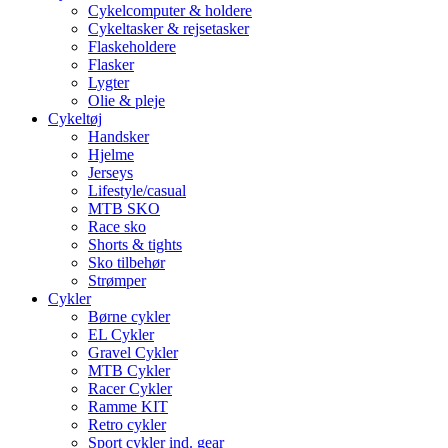
Cykelcomputer & holdere
Cykeltasker & rejsetasker
Flaskeholdere
Flasker
Lygter
Olie & pleje
Cykeltøj
Handsker
Hjelme
Jerseys
Lifestyle/casual
MTB SKO
Race sko
Shorts & tights
Sko tilbehør
Strømper
Cykler
Børne cykler
EL Cykler
Gravel Cykler
MTB Cykler
Racer Cykler
Ramme KIT
Retro cykler
Sport cykler ind. gear