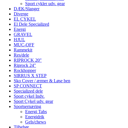
Sport cykler udv. gear
DÆK/Slanger
Diverge
EL CYKEL
El Dele Specialized
Energi
GRAVEL
HJUL
MUC-OFF
Rammekit
Res/dele
RIPROCK 20"
Riprock 24"
Rockhopper
SIRRUS X STEP
Sko Cover / ærmer & Løse ben
SP CONNECT
Specialized dele
Sport cykel Indv.
Sport Cykel udv. gear
Sportsernæring
Energi Tabs
Energidrik
Gels/chews
Tilbehør