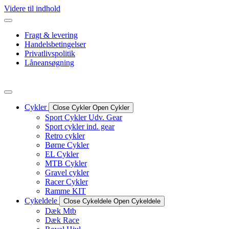
Videre til indhold
Fragt & levering
Handelsbetingelser
Privatlivspolitik
Låneansøgning
Cykler
Close Cykler
Open Cykler
Sport Cykler Udv. Gear
Sport cykler ind. gear
Retro cykler
Børne Cykler
EL Cykler
MTB Cykler
Gravel cykler
Racer Cykler
Ramme KIT
Cykeldele
Close Cykeldele
Open Cykeldele
Dæk Mtb
Dæk Race