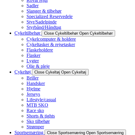
Roval Hjul
Sadler
Slanger & tilbehør
Specialized Reservedele
Styr/Sadelpinde
Styrbånd/Håndtag
Cykeltilbehør
Close Cykeltilbehør
Open Cykeltilbehør
Cykelcomputer & holdere
Cykeltasker & rejsetasker
Flaskeholdere
Flasker
Lygter
Olie & pleje
Cykeltøj
Close Cykeltøj
Open Cykeltøj
Briller
Handsker
Hjelme
Jerseys
Lifestyle/casual
MTB SKO
Race sko
Shorts & tights
Sko tilbehør
Strømper
Sportsernæring
Close Sportsernæring
Open Sportsernæring