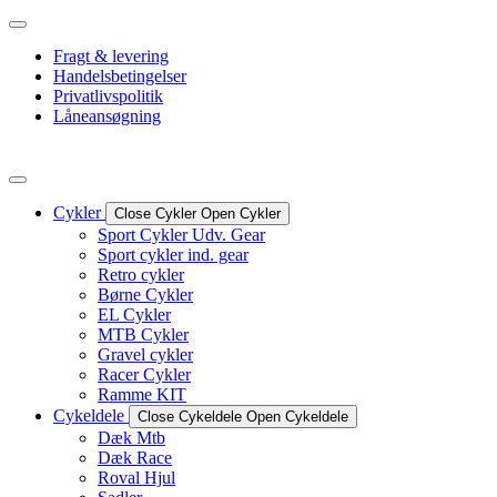
Videre
til
Fragt & levering
indhold
Handelsbetingelser
Privatlivspolitik
Låneansøgning
Cykler
Close Cykler
Open Cykler
Sport Cykler Udv. Gear
Sport cykler ind. gear
Retro cykler
Børne Cykler
EL Cykler
MTB Cykler
Gravel cykler
Racer Cykler
Ramme KIT
Cykeldele
Close Cykeldele
Open Cykeldele
Dæk Mtb
Dæk Race
Roval Hjul