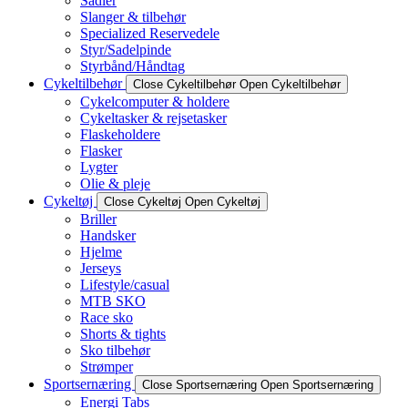
Sadler
Slanger & tilbehør
Specialized Reservedele
Styr/Sadelpinde
Styrbånd/Håndtag
Cykeltilbehør
Close Cykeltilbehør
Open Cykeltilbehør
Cykelcomputer & holdere
Cykeltasker & rejsetasker
Flaskeholdere
Flasker
Lygter
Olie & pleje
Cykeltøj
Close Cykeltøj
Open Cykeltøj
Briller
Handsker
Hjelme
Jerseys
Lifestyle/casual
MTB SKO
Race sko
Shorts & tights
Sko tilbehør
Strømper
Sportsernæring
Close Sportsernæring
Open Sportsernæring
Energi Tabs