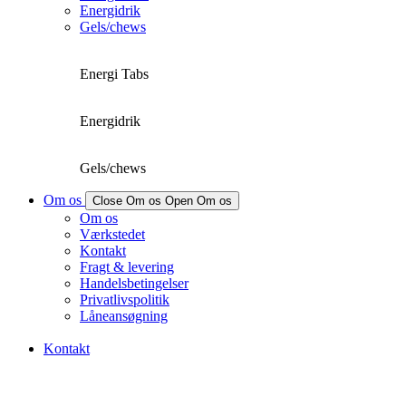
Energidrik
Gels/chews
Energi Tabs
Energidrik
Gels/chews
Om os
Close Om os
Open Om os
Om os
Værkstedet
Kontakt
Fragt & levering
Handelsbetingelser
Privatlivspolitik
Låneansøgning
Kontakt