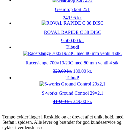
Geardrop kort 25T
249,95
kr.
ROVAL RAPIDE C 38 DISC
9.500,00
kr.
Tilbud!
Racerslange 700×19/23C med 80 mm ventil 4 stk.
Den
Den
320,00
kr.
180,00
kr.
oprindelige
aktuelle
Tilbud!
pris
pris
var:
er:
320,00 kr..
180,00 kr..
S-works Ground Control 29×2,1
Den
Den
419,00
kr.
349,00
kr.
oprindelige
aktuelle
pris
pris
Tempo cykler ligger i Roskilde og er drevet af et unikt hold, med
var:
er:
Stefan i spidsen. Alle lever og brænder for god kundeservice og
419,00 kr..
349,00 kr..
cykler i verdensklasse.