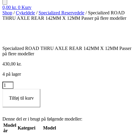
0,00
kr.
0
Kurv
Shop
/
Cykeldele
/
Specialized Reservedele
/ Specialized ROAD
THRU AXLE REAR 142MM X 12MM Passer på flere modeller
Specialized ROAD THRU AXLE REAR 142MM X 12MM Passer
på flere modeller
430,00
kr.
4 på lager
Specialized
ROAD
THRU
Tilføj til kurv
AXLE
REAR
142MM
X
Denne del er i brugt på følgende modeller:
12MM
Model
Passer
Kategori
Model
år
på