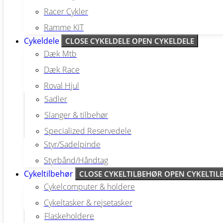
Racer Cykler
Ramme KIT
Cykeldele
CLOSE CYKELDELE
OPEN CYKELDELE
Dæk Mtb
Dæk Race
Roval Hjul
Sadler
Slanger & tilbehør
Specialized Reservedele
Styr/Sadelpinde
Styrbånd/Håndtag
Cykeltilbehør
CLOSE CYKELTILBEHØR
OPEN CYKELTIL
Cykelcomputer & holdere
Cykeltasker & rejsetasker
Flaskeholdere