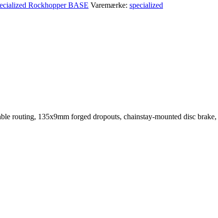
ecialized Rockhopper BASE
Varemærke:
specialized
able routing, 135x9mm forged dropouts, chainstay-mounted disc brake, r