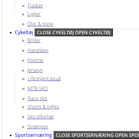
Flasker
Lygter
Olie & pleje
Cykeltøj
CLOSE CYKELTØJ
OPEN CYKELTØJ
Briller
Handsker
Hjelme
Jerseys
Lifestyle/casual
MTB SKO
Race sko
Shorts & tights
Sko tilbehør
Strømper
Sportsernæring
CLOSE SPORTSERNÆRING
OPEN SPO