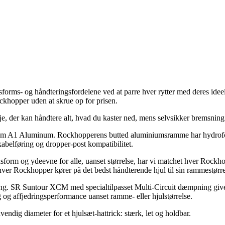
ms- og håndteringsfordelene ved at parre hver rytter med deres ideelle 
ockhopper uden at skrue op for prisen.
nje, der kan håndtere alt, hvad du kaster ned, mens selvsikker bremsnin
remium A1 Aluminum. Rockhopperens butted aluminiumsramme har hydrofo
kabelføring og dropper-post kompatibilitet.
form og ydeevne for alle, uanset størrelse, har vi matchet hver Rockho
 hver Rockhopper kører på det bedst håndterende hjul til sin rammestørre
ang. SR Suntour XCM med specialtilpasset Multi-Circuit dæmpning giver s
og affjedringsperformance uanset ramme- eller hjulstørrelse.
ig diameter for et hjulsæt-hattrick: stærk, let og holdbar.