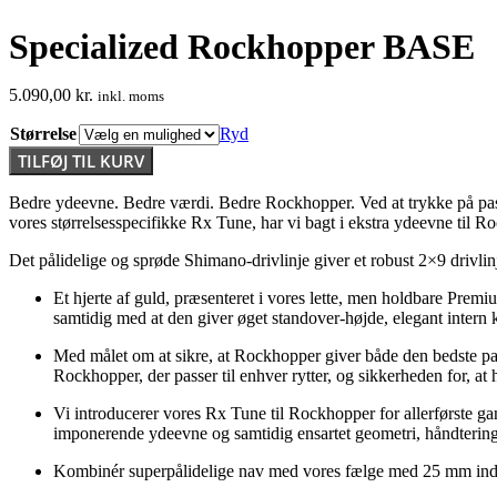
Specialized Rockhopper BASE
5.090,00
kr.
inkl. moms
Størrelse
Ryd
Specialized
TILFØJ TIL KURV
Rockhopper
BASE
Bedre ydeevne. Bedre værdi. Bedre Rockhopper. Ved at trykke på pasfor
antal
vores størrelsesspecifikke Rx Tune, har vi bagt i ekstra ydeevne til R
Det pålidelige og sprøde Shimano-drivlinje giver et robust 2×9 drivli
Et hjerte af guld, præsenteret i vores lette, men holdbare P
samtidig med at den giver øget standover-højde, elegant intern 
Med målet om at sikre, at Rockhopper giver både den bedste pas
Rockhopper, der passer til enhver rytter, og sikkerheden for, at
Vi introducerer vores Rx Tune til Rockhopper for allerførste g
imponerende ydeevne og samtidig ensartet geometri, håndtering 
Kombinér superpålidelige nav med vores fælge med 25 mm indvend