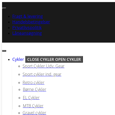
Videre
til
indhold
Fragt & levering
Handelsbetingelser
Privatlivspolitik
Låneansøgning
Cykler
CLOSE CYKLER
OPEN CYKLER
Sport Cykler Udv. Gear
Sport cykler ind. gear
Retro cykler
Børne Cykler
EL Cykler
MTB Cykler
Gravel cykler