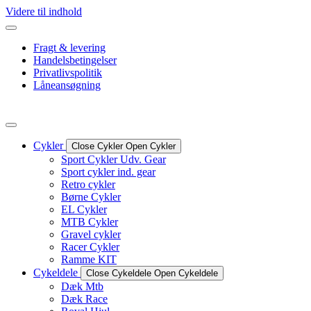
Videre til indhold
Fragt & levering
Handelsbetingelser
Privatlivspolitik
Låneansøgning
Cykler
Close Cykler
Open Cykler
Sport Cykler Udv. Gear
Sport cykler ind. gear
Retro cykler
Børne Cykler
EL Cykler
MTB Cykler
Gravel cykler
Racer Cykler
Ramme KIT
Cykeldele
Close Cykeldele
Open Cykeldele
Dæk Mtb
Dæk Race