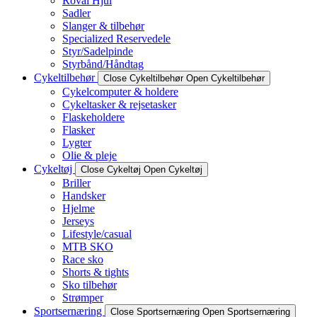
Roval Hjul
Sadler
Slanger & tilbehør
Specialized Reservedele
Styr/Sadelpinde
Styrbånd/Håndtag
Cykeltilbehør
Close Cykeltilbehør
Open Cykeltilbehør
Cykelcomputer & holdere
Cykeltasker & rejsetasker
Flaskeholdere
Flasker
Lygter
Olie & pleje
Cykeltøj
Close Cykeltøj
Open Cykeltøj
Briller
Handsker
Hjelme
Jerseys
Lifestyle/casual
MTB SKO
Race sko
Shorts & tights
Sko tilbehør
Strømper
Sportsernæring
Close Sportsernæring
Open Sportsernæring