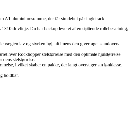
um A1 aluminiumsramme, der får sin debut på singletrack.
10 drivlinje. Du har backup leveret af en støttende rollebesætning,
e vægten lav og styrken høj, alt imens den giver øget standover-
rret hver Rockhopper stelstørrelse med den optimale hjulstørrelse.
 dens stelstørrelse.
else, hvilket skaber en pakke, der langt overstiger sin lønklasse.
og holdbar.