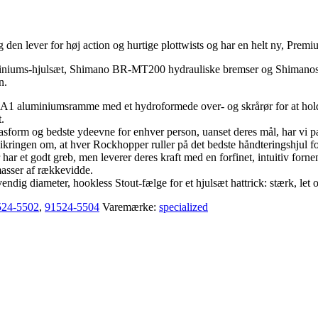
en lever for høj action og hurtige plottwists og har en helt ny, Premi
miniums-hjulsæt, Shimano BR-MT200 hydrauliske bremser og Shimanos 1×
n.
um A1 aluminiumsramme med et hydroformede over- og skrårør for at hold
t.
asform og bedste ydeevne for enhver person, uanset deres mål, har vi pa
sikringen om, at hver Rockhopper ruller på det bedste håndteringshjul for
et godt greb, men leverer deres kraft med en forfinet, intuitiv fornemm
masser af rækkevidde.
ndig diameter, hookless Stout-fælge for et hjulsæt hattrick: stærk, let 
524-5502
,
91524-5504
Varemærke:
specialized