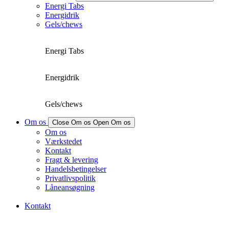
Energi Tabs
Energidrik
Gels/chews
Energi Tabs
Energidrik
Gels/chews
Om os
Close Om os
Open Om os
Om os
Værkstedet
Kontakt
Fragt & levering
Handelsbetingelser
Privatlivspolitik
Låneansøgning
Kontakt