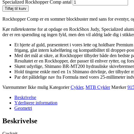
Specialized Rockhopper Comp antal
Tilføj til kurv
Rockhopper Comp er en sommer blockbuster med sans for eventyr, og d
Kør rulleteksterne for at opdage en RockShox Judy, Specialized alu
der er ren spænding og ingen fyld, men den vil aldrig lade dig i stikke
Et hjerte af guld, præsenteret i vores lette og holdbare Premi
frigang, glat intern kabelføring og kompatibilitet til dropper-pos
Med det mål at sikre, at Rockhopper tilbyder både den bedste p
Resultatet er en Rockhopper, der passer til enhver rytter, og for
Skønt udyrlige, Shimano BR-MT200 hydrauliske skivebremser har 
Hold tingene enkle med en 1x Shimano drivlinje, der tilbyder 
Par det pålidelige nav fra Formula med vores 25-millimeter indve
Varenummer
Ikke mulig
Kategorier
Cykler
,
MTB Cykler
Mærker
91
Beskrivelse
Yderligere information
Geometri
Beskrivelse
Cockpit