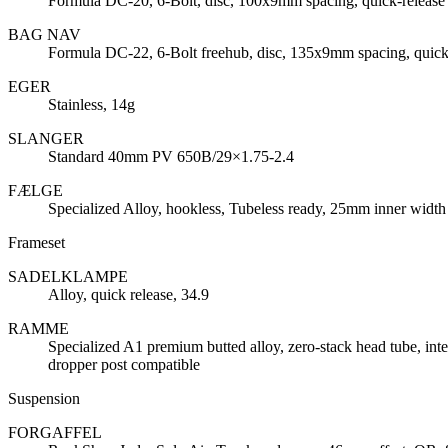
Formula DC-20, 6-Bolt, disc, 100x9mm spacing, quick-release
BAG NAV
Formula DC-22, 6-Bolt freehub, disc, 135x9mm spacing, quick
EGER
Stainless, 14g
SLANGER
Standard 40mm PV 650B/29×1.75-2.4
FÆLGE
Specialized Alloy, hookless, Tubeless ready, 25mm inner width
Frameset
SADELKLAMPE
Alloy, quick release, 34.9
RAMME
Specialized A1 premium butted alloy, zero-stack head tube, inte
dropper post compatible
Suspension
FORGAFFEL