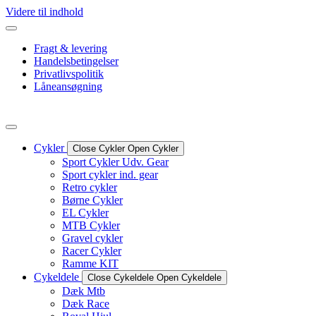
Videre til indhold
Fragt & levering
Handelsbetingelser
Privatlivspolitik
Låneansøgning
Cykler
Close Cykler
Open Cykler
Sport Cykler Udv. Gear
Sport cykler ind. gear
Retro cykler
Børne Cykler
EL Cykler
MTB Cykler
Gravel cykler
Racer Cykler
Ramme KIT
Cykeldele
Close Cykeldele
Open Cykeldele
Dæk Mtb
Dæk Race