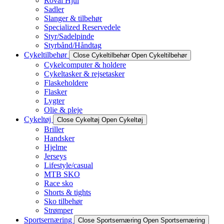
Roval Hjul
Sadler
Slanger & tilbehør
Specialized Reservedele
Styr/Sadelpinde
Styrbånd/Håndtag
Cykeltilbehør
Close Cykeltilbehør
Open Cykeltilbehør
Cykelcomputer & holdere
Cykeltasker & rejsetasker
Flaskeholdere
Flasker
Lygter
Olie & pleje
Cykeltøj
Close Cykeltøj
Open Cykeltøj
Briller
Handsker
Hjelme
Jerseys
Lifestyle/casual
MTB SKO
Race sko
Shorts & tights
Sko tilbehør
Strømper
Sportsernæring
Close Sportsernæring
Open Sportsernæring