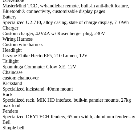
UI/Remote
MasterMind TCD, w/handlebar remote, built-in anti-theft feature,
Bluetooth® connectivity, customizable display pages
Battery
Specialized U2-710, alloy casing, state of charge display, 710Wh
Charger
Custom charger, 42V4A w/ Rosenberger plug, 230V
Wiring Harness
Custom wire harness
Headlight
Lezyne Ebike Hecto E65, 210 Lumen, 12V
Taillight
Spanninga Commuter Glow XE, 12V
Chaincase
custom chaincover
Kickstand
Specialized kickstand, 40mm mount
Rack
Specialized rack, MIK HD inteface, built-in pannier mounts, 27kg
max load
Fenders
Specialized DRYTECH fenders, 65mm width, aluminum fenderstay
Bell
Simple bell