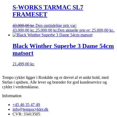
S-WORKS TARMAC SL7
FRAMESET
43.000,00
kr.
Den oprindelige pris var:
43.000,00 kr..
25.000,00
kr.
Den aktuelle pris er: 25.000,00 kr..
Black Winther Superbe 3 Dame 54cm
matsort
21.499,00
kr.
Tempo cykler ligger i Roskilde og er drevet af et unikt hold, med
Stefan i spidsen. Alle lever og brænder for god kundeservice og
cykler i verdensklasse.
Information
+45 46 35 47 49
info@tempocykler.dk
CVR: 33413505