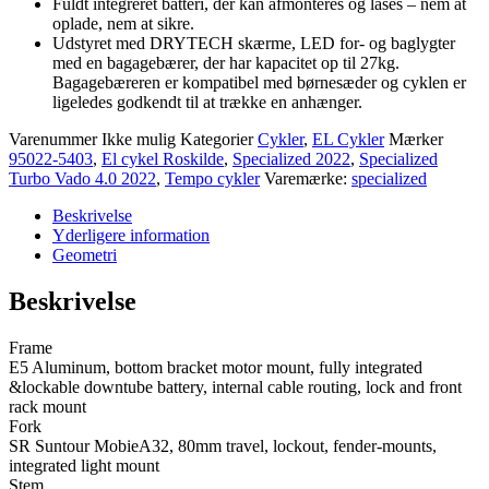
Fuldt integreret batteri, der kan afmonteres og låses – nem at
oplade, nem at sikre.
Udstyret med DRYTECH skærme, LED for- og baglygter
med en bagagebærer, der har kapacitet op til 27kg.
Bagagebæreren er kompatibel med børnesæder og cyklen er
ligeledes godkendt til at trække en anhænger.
Varenummer
Ikke mulig
Kategorier
Cykler
,
EL Cykler
Mærker
95022-5403
,
El cykel Roskilde
,
Specialized 2022
,
Specialized
Turbo Vado 4.0 2022
,
Tempo cykler
Varemærke:
specialized
Beskrivelse
Yderligere information
Geometri
Beskrivelse
Frame
E5 Aluminum, bottom bracket motor mount, fully integrated
&lockable downtube battery, internal cable routing, lock and front
rack mount
Fork
SR Suntour MobieA32, 80mm travel, lockout, fender-mounts,
integrated light mount
Stem