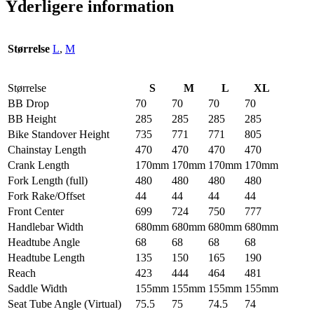
Yderligere information
Størrelse
L
,
M
Størrelse
S
M
L
XL
BB Drop
70
70
70
70
BB Height
285
285
285
285
Bike Standover Height
735
771
771
805
Chainstay Length
470
470
470
470
Crank Length
170mm
170mm
170mm
170mm
Fork Length (full)
480
480
480
480
Fork Rake/Offset
44
44
44
44
Front Center
699
724
750
777
Handlebar Width
680mm
680mm
680mm
680mm
Headtube Angle
68
68
68
68
Headtube Length
135
150
165
190
Reach
423
444
464
481
Saddle Width
155mm
155mm
155mm
155mm
Seat Tube Angle (Virtual)
75.5
75
74.5
74