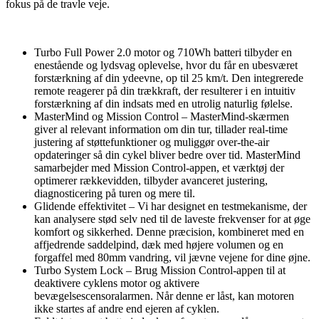
fokus på de travle veje.
Turbo Full Power 2.0 motor og 710Wh batteri tilbyder en
enestående og lydsvag oplevelse, hvor du får en ubesværet
forstærkning af din ydeevne, op til 25 km/t. Den integrerede
remote reagerer på din trækkraft, der resulterer i en intuitiv
forstærkning af din indsats med en utrolig naturlig følelse.
MasterMind og Mission Control – MasterMind-skærmen
giver al relevant information om din tur, tillader real-time
justering af støttefunktioner og muliggør over-the-air
opdateringer så din cykel bliver bedre over tid. MasterMind
samarbejder med Mission Control-appen, et værktøj der
optimerer rækkevidden, tilbyder avanceret justering,
diagnosticering på turen og mere til.
Glidende effektivitet – Vi har designet en testmekanisme, der
kan analysere stød selv ned til de laveste frekvenser for at øge
komfort og sikkerhed. Denne præcision, kombineret med en
affjedrende saddelpind, dæk med højere volumen og en
forgaffel med 80mm vandring, vil jævne vejene for dine øjne.
Turbo System Lock – Brug Mission Control-appen til at
deaktivere cyklens motor og aktivere
bevægelsescensoralarmen. Når denne er låst, kan motoren
ikke startes af andre end ejeren af cyklen.