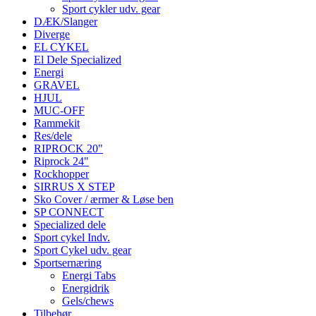
Sport cykler udv. gear
DÆK/Slanger
Diverge
EL CYKEL
El Dele Specialized
Energi
GRAVEL
HJUL
MUC-OFF
Rammekit
Res/dele
RIPROCK 20"
Riprock 24"
Rockhopper
SIRRUS X STEP
Sko Cover / ærmer & Løse ben
SP CONNECT
Specialized dele
Sport cykel Indv.
Sport Cykel udv. gear
Sportsernæring
Energi Tabs
Energidrik
Gels/chews
Tilbehør