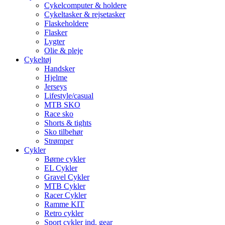
Cykelcomputer & holdere
Cykeltasker & rejsetasker
Flaskeholdere
Flasker
Lygter
Olie & pleje
Cykeltøj
Handsker
Hjelme
Jerseys
Lifestyle/casual
MTB SKO
Race sko
Shorts & tights
Sko tilbehør
Strømper
Cykler
Børne cykler
EL Cykler
Gravel Cykler
MTB Cykler
Racer Cykler
Ramme KIT
Retro cykler
Sport cykler ind. gear