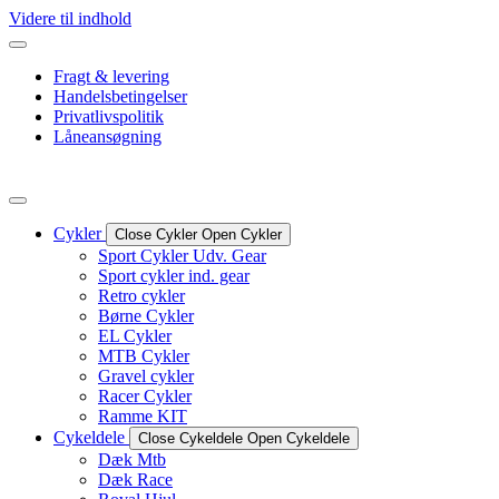
Videre til indhold
Fragt & levering
Handelsbetingelser
Privatlivspolitik
Låneansøgning
Cykler
Close Cykler
Open Cykler
Sport Cykler Udv. Gear
Sport cykler ind. gear
Retro cykler
Børne Cykler
EL Cykler
MTB Cykler
Gravel cykler
Racer Cykler
Ramme KIT
Cykeldele
Close Cykeldele
Open Cykeldele
Dæk Mtb
Dæk Race