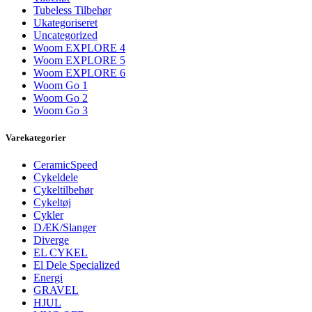
Tubeless Tilbehør
Ukategoriseret
Uncategorized
Woom EXPLORE 4
Woom EXPLORE 5
Woom EXPLORE 6
Woom Go 1
Woom Go 2
Woom Go 3
Varekategorier
CeramicSpeed
Cykeldele
Cykeltilbehør
Cykeltøj
Cykler
DÆK/Slanger
Diverge
EL CYKEL
El Dele Specialized
Energi
GRAVEL
HJUL