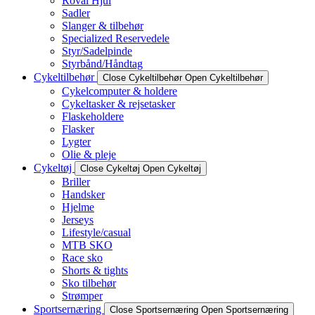
Roval Hjul
Sadler
Slanger & tilbehør
Specialized Reservedele
Styr/Sadelpinde
Styrbånd/Håndtag
Cykeltilbehør
Close Cykeltilbehør
Open Cykeltilbehør
Cykelcomputer & holdere
Cykeltasker & rejsetasker
Flaskeholdere
Flasker
Lygter
Olie & pleje
Cykeltøj
Close Cykeltøj
Open Cykeltøj
Briller
Handsker
Hjelme
Jerseys
Lifestyle/casual
MTB SKO
Race sko
Shorts & tights
Sko tilbehør
Strømper
Sportsernæring
Close Sportsernæring
Open Sportsernæring