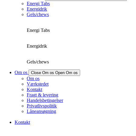
Energi Tabs
Energidrik
Gels/chews
Energi Tabs
Energidrik
Gels/chews
Om os
Close Om os
Open Om os
Om os
Værkstedet
Kontakt
Fragt & levering
Handelsbetingelser
Privatlivspolitik
Låneansøgning
Kontakt