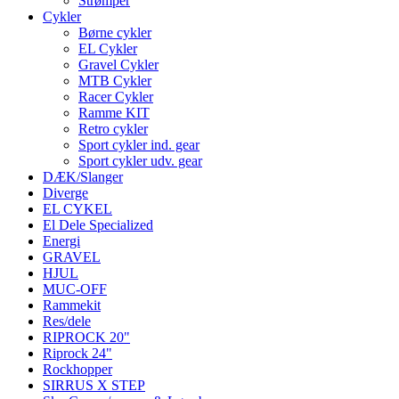
Strømper
Cykler
Børne cykler
EL Cykler
Gravel Cykler
MTB Cykler
Racer Cykler
Ramme KIT
Retro cykler
Sport cykler ind. gear
Sport cykler udv. gear
DÆK/Slanger
Diverge
EL CYKEL
El Dele Specialized
Energi
GRAVEL
HJUL
MUC-OFF
Rammekit
Res/dele
RIPROCK 20"
Riprock 24"
Rockhopper
SIRRUS X STEP