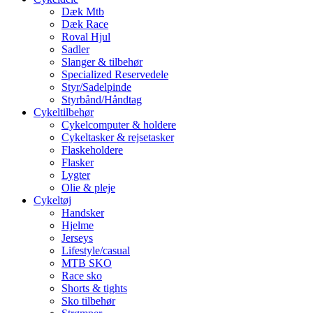
Dæk Mtb
Dæk Race
Roval Hjul
Sadler
Slanger & tilbehør
Specialized Reservedele
Styr/Sadelpinde
Styrbånd/Håndtag
Cykeltilbehør
Cykelcomputer & holdere
Cykeltasker & rejsetasker
Flaskeholdere
Flasker
Lygter
Olie & pleje
Cykeltøj
Handsker
Hjelme
Jerseys
Lifestyle/casual
MTB SKO
Race sko
Shorts & tights
Sko tilbehør