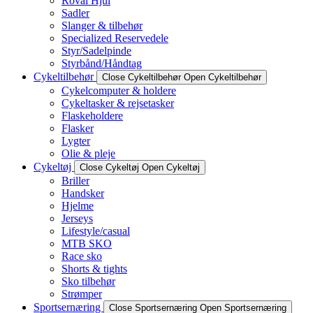
Roval Hjul
Sadler
Slanger & tilbehør
Specialized Reservedele
Styr/Sadelpinde
Styrbånd/Håndtag
Cykeltilbehør
Close Cykeltilbehør
Open Cykeltilbehør
Cykelcomputer & holdere
Cykeltasker & rejsetasker
Flaskeholdere
Flasker
Lygter
Olie & pleje
Cykeltøj
Close Cykeltøj
Open Cykeltøj
Briller
Handsker
Hjelme
Jerseys
Lifestyle/casual
MTB SKO
Race sko
Shorts & tights
Sko tilbehør
Strømper
Sportsernæring
Close Sportsernæring
Open Sportsernæring