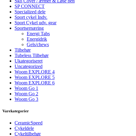
Sko Cover / ærmer & Løse ben
SP CONNECT
Specialized dele
Sport cykel Indv.
Sport Cykel udv. gear
Sportsernæring
Energi Tabs
Energidrik
Gels/chews
Tilbehør
Tubeless Tilbehør
Ukategoriseret
Uncategorized
Woom EXPLORE 4
Woom EXPLORE 5
Woom EXPLORE 6
Woom Go 1
Woom Go 2
Woom Go 3
Varekategorier
CeramicSpeed
Cykeldele
Cykeltilbehør