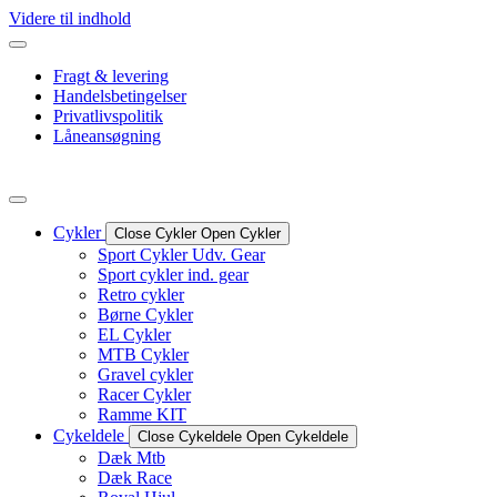
Videre til indhold
Fragt & levering
Handelsbetingelser
Privatlivspolitik
Låneansøgning
Cykler
Close Cykler
Open Cykler
Sport Cykler Udv. Gear
Sport cykler ind. gear
Retro cykler
Børne Cykler
EL Cykler
MTB Cykler
Gravel cykler
Racer Cykler
Ramme KIT
Cykeldele
Close Cykeldele
Open Cykeldele
Dæk Mtb
Dæk Race