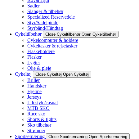
Roval Hjul
Sadler
Slanger & tilbehør
Specialized Reservedele
Styr/Sadelpinde
Styrbånd/Håndtag
Cykeltilbehør
Close Cykeltilbehør
Open Cykeltilbehør
Cykelcomputer & holdere
Cykeltasker & rejsetasker
Flaskeholdere
Flasker
Lygter
Olie & pleje
Cykeltøj
Close Cykeltøj
Open Cykeltøj
Briller
Handsker
Hjelme
Jerseys
Lifestyle/casual
MTB SKO
Race sko
Shorts & tights
Sko tilbehør
Strømper
Sportsernæring
Close Sportsernæring
Open Sportsernæring