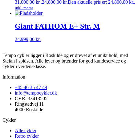
31.000,00 kr..
24.800,00
kr.
Den aktuelle pris er: 24.800,00 kr..
inkl. moms
Giant FATHOM E+ Str. M
24.999,00
kr.
Tempo cykler ligger i Roskilde og er drevet af et unikt hold, med
Stefan i spidsen. Alle lever og brænder for god kundeservice og
cykler i verdensklasse.
Information
+45 46 35 47 49
info@tempocykler.dk
CVR: 33413505
Ringstedvej 11
4000 Roskilde
Cykler
Alle cykler
Retro cykler