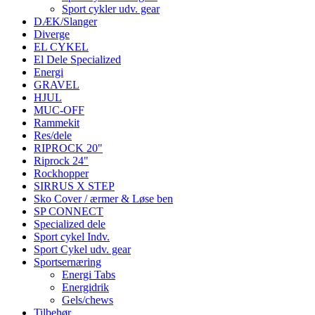
Sport cykler udv. gear
DÆK/Slanger
Diverge
EL CYKEL
El Dele Specialized
Energi
GRAVEL
HJUL
MUC-OFF
Rammekit
Res/dele
RIPROCK 20"
Riprock 24"
Rockhopper
SIRRUS X STEP
Sko Cover / ærmer & Løse ben
SP CONNECT
Specialized dele
Sport cykel Indv.
Sport Cykel udv. gear
Sportsernæring
Energi Tabs
Energidrik
Gels/chews
Tilbehør