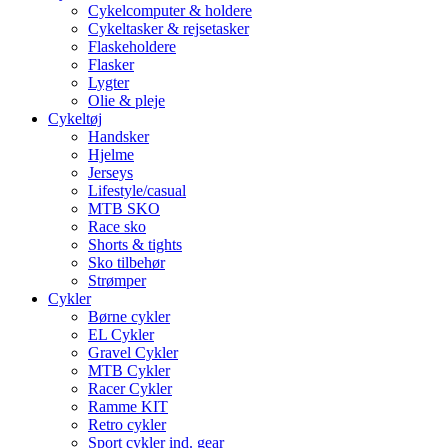
Cykelcomputer & holdere
Cykeltasker & rejsetasker
Flaskeholdere
Flasker
Lygter
Olie & pleje
Cykeltøj
Handsker
Hjelme
Jerseys
Lifestyle/casual
MTB SKO
Race sko
Shorts & tights
Sko tilbehør
Strømper
Cykler
Børne cykler
EL Cykler
Gravel Cykler
MTB Cykler
Racer Cykler
Ramme KIT
Retro cykler
Sport cykler ind. gear