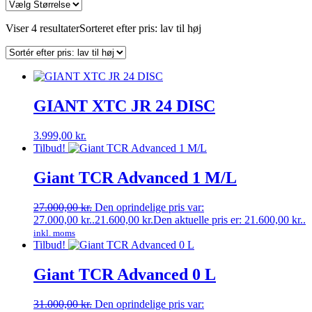
Viser 4 resultater
Sorteret efter pris: lav til høj
GIANT XTC JR 24 DISC
3.999,00
kr.
Tilbud!
Giant TCR Advanced 1 M/L
27.000,00
kr.
Den oprindelige pris var:
27.000,00 kr..
21.600,00
kr.
Den aktuelle pris er: 21.600,00 kr..
inkl. moms
Tilbud!
Giant TCR Advanced 0 L
31.000,00
kr.
Den oprindelige pris var: