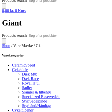
Products search
0,00
kr.
0
Kurv
Giant
Products search
Shop
/ Vare Mærke / Giant
Varekategorier
CeramicSpeed
Cykeldele
Dæk Mtb
Dæk Race
Roval Hjul
Sadler
Slanger & tilbehør
Specialized Reservedele
Styr/Sadelpinde
Styrbånd/Håndtag
Cykeltilbehør