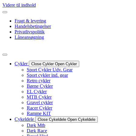
Videre til indhold
Fragt & levering
Handelsbetingelser
Privatlivspolitik
Låneansøgning
Cykler
Close Cykler
Open Cykler
Sport Cykler Udv. Gear
Sport cykler ind. gear
Retro cykler
Børne Cykler
EL Cykler
MTB Cykler
Gravel cykler
Racer Cykler
Ramme KIT
Cykeldele
Close Cykeldele
Open Cykeldele
Dæk Mtb
Dæk Race