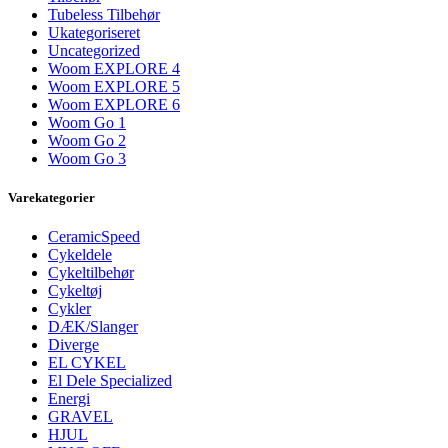
Tubeless Tilbehør
Ukategoriseret
Uncategorized
Woom EXPLORE 4
Woom EXPLORE 5
Woom EXPLORE 6
Woom Go 1
Woom Go 2
Woom Go 3
Varekategorier
CeramicSpeed
Cykeldele
Cykeltilbehør
Cykeltøj
Cykler
DÆK/Slanger
Diverge
EL CYKEL
El Dele Specialized
Energi
GRAVEL
HJUL