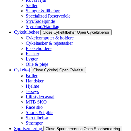
Roval Hjul
Sadler
Slanger & tilbehør
Specialized Reservedele
Styr/Sadelpinde
Styrbånd/Håndtag
Cykeltilbehør
Close Cykeltilbehør
Open Cykeltilbehør
Cykelcomputer & holdere
Cykeltasker & rejsetasker
Flaskeholdere
Flasker
Lygter
Olie & pleje
Cykeltøj
Close Cykeltøj
Open Cykeltøj
Briller
Handsker
Hjelme
Jerseys
Lifestyle/casual
MTB SKO
Race sko
Shorts & tights
Sko tilbehør
Strømper
Sportsernæring
Close Sportsernæring
Open Sportsernæring