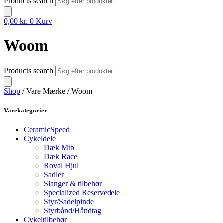
Products search
0,00
kr.
0
Kurv
Woom
Products search
Shop
/ Vare Mærke / Woom
Varekategorier
CeramicSpeed
Cykeldele
Dæk Mtb
Dæk Race
Roval Hjul
Sadler
Slanger & tilbehør
Specialized Reservedele
Styr/Sadelpinde
Styrbånd/Håndtag
Cykeltilbehør