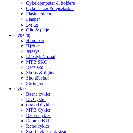
Cykelcomputer & holdere
Cykeltasker & rejsetasker
Flaskeholdere
Flasker
Lygter
Olie & pleje
Cykeltøj
Handsker
Hjelme
Jerseys
Lifestyle/casual
MTB SKO
Race sko
Shorts & tights
Sko tilbehør
Strømper
Cykler
Børne cykler
EL Cykler
Gravel Cykler
MTB Cykler
Racer Cykler
Ramme KIT
Retro cykler
Sport cykler ind. gear