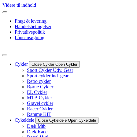
Videre til indhold
Fragt & levering
Handelsbetingelser
Privatlivspolitik
Låneansøgning
Cykler
Close Cykler
Open Cykler
Sport Cykler Udv. Gear
Sport cykler ind. gear
Retro cykler
Børne Cykler
EL Cykler
MTB Cykler
Gravel cykler
Racer Cykler
Ramme KIT
Cykeldele
Close Cykeldele
Open Cykeldele
Dæk Mtb
Dæk Race