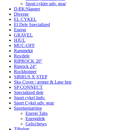
Sport cykler udv. gear
DÆK/Slanger
Diverge
EL CYKEL
El Dele Specialized
Energi
GRAVEL
HJUL
MUC-OFF
Rammekit
Res/dele
RIPROCK 20"
Riprock 24"
Rockhopper
SIRRUS X STEP
Sko Cover / ærmer & Løse ben
SP CONNECT
Specialized dele
Sport cykel Indv.
Sport Cykel udv. gear
Sportsernæring
Energi Tabs
Energidrik
Gels/chews
Tilbehør