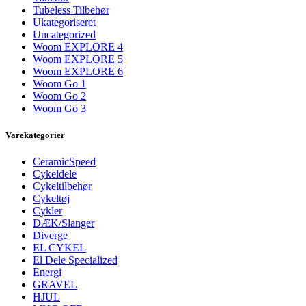
Tubeless Tilbehør
Ukategoriseret
Uncategorized
Woom EXPLORE 4
Woom EXPLORE 5
Woom EXPLORE 6
Woom Go 1
Woom Go 2
Woom Go 3
Varekategorier
CeramicSpeed
Cykeldele
Cykeltilbehør
Cykeltøj
Cykler
DÆK/Slanger
Diverge
EL CYKEL
El Dele Specialized
Energi
GRAVEL
HJUL