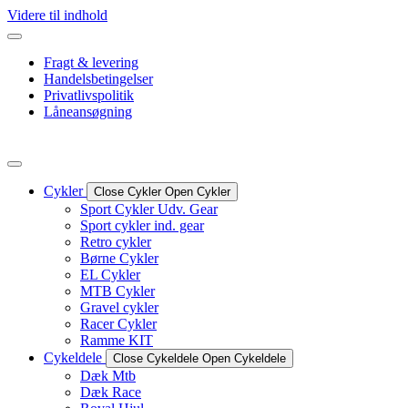
Videre til indhold
Fragt & levering
Handelsbetingelser
Privatlivspolitik
Låneansøgning
Cykler
Close Cykler
Open Cykler
Sport Cykler Udv. Gear
Sport cykler ind. gear
Retro cykler
Børne Cykler
EL Cykler
MTB Cykler
Gravel cykler
Racer Cykler
Ramme KIT
Cykeldele
Close Cykeldele
Open Cykeldele
Dæk Mtb
Dæk Race