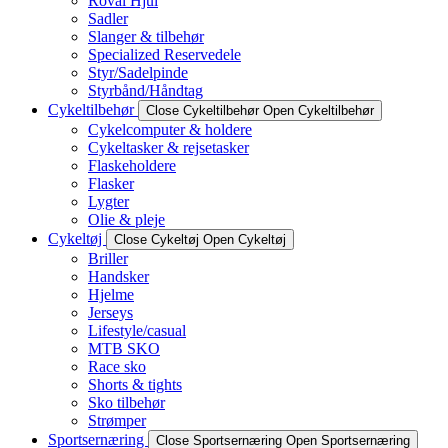
Roval Hjul
Sadler
Slanger & tilbehør
Specialized Reservedele
Styr/Sadelpinde
Styrbånd/Håndtag
Cykeltilbehør
Close Cykeltilbehør
Open Cykeltilbehør
Cykelcomputer & holdere
Cykeltasker & rejsetasker
Flaskeholdere
Flasker
Lygter
Olie & pleje
Cykeltøj
Close Cykeltøj
Open Cykeltøj
Briller
Handsker
Hjelme
Jerseys
Lifestyle/casual
MTB SKO
Race sko
Shorts & tights
Sko tilbehør
Strømper
Sportsernæring
Close Sportsernæring
Open Sportsernæring