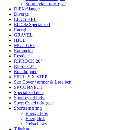
Sport cykler udv. gear
DÆK/Slanger
Diverge
EL CYKEL
El Dele Specialized
Energi
GRAVEL
HJUL
MUC-OFF
Rammekit
Res/dele
RIPROCK 20"
Riprock 24"
Rockhopper
SIRRUS X STEP
Sko Cover / ærmer & Løse ben
SP CONNECT
Specialized dele
Sport cykel Indv.
Sport Cykel udv. gear
Sportsernæring
Energi Tabs
Energidrik
Gels/chews
Tilbehør