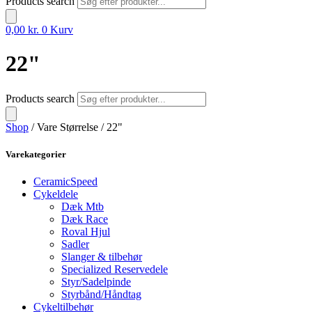
Products search
0,00
kr.
0
Kurv
22"
Products search
Shop
/ Vare Størrelse / 22"
Varekategorier
CeramicSpeed
Cykeldele
Dæk Mtb
Dæk Race
Roval Hjul
Sadler
Slanger & tilbehør
Specialized Reservedele
Styr/Sadelpinde
Styrbånd/Håndtag
Cykeltilbehør