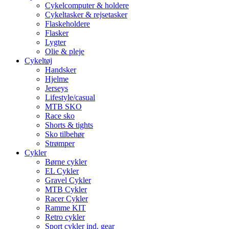
Cykelcomputer & holdere
Cykeltasker & rejsetasker
Flaskeholdere
Flasker
Lygter
Olie & pleje
Cykeltøj
Handsker
Hjelme
Jerseys
Lifestyle/casual
MTB SKO
Race sko
Shorts & tights
Sko tilbehør
Strømper
Cykler
Børne cykler
EL Cykler
Gravel Cykler
MTB Cykler
Racer Cykler
Ramme KIT
Retro cykler
Sport cykler ind. gear