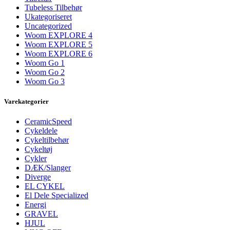
Tubeless Tilbehør
Ukategoriseret
Uncategorized
Woom EXPLORE 4
Woom EXPLORE 5
Woom EXPLORE 6
Woom Go 1
Woom Go 2
Woom Go 3
Varekategorier
CeramicSpeed
Cykeldele
Cykeltilbehør
Cykeltøj
Cykler
DÆK/Slanger
Diverge
EL CYKEL
El Dele Specialized
Energi
GRAVEL
HJUL