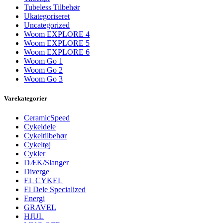
Tubeless Tilbehør
Ukategoriseret
Uncategorized
Woom EXPLORE 4
Woom EXPLORE 5
Woom EXPLORE 6
Woom Go 1
Woom Go 2
Woom Go 3
Varekategorier
CeramicSpeed
Cykeldele
Cykeltilbehør
Cykeltøj
Cykler
DÆK/Slanger
Diverge
EL CYKEL
El Dele Specialized
Energi
GRAVEL
HJUL