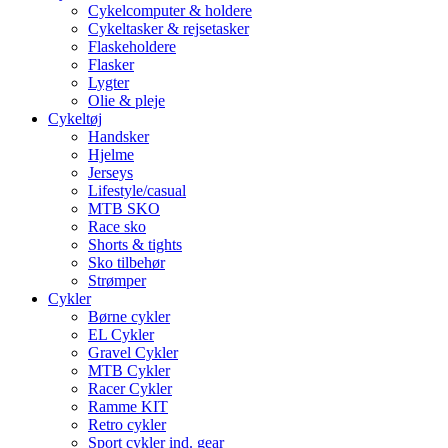
Cykelcomputer & holdere
Cykeltasker & rejsetasker
Flaskeholdere
Flasker
Lygter
Olie & pleje
Cykeltøj
Handsker
Hjelme
Jerseys
Lifestyle/casual
MTB SKO
Race sko
Shorts & tights
Sko tilbehør
Strømper
Cykler
Børne cykler
EL Cykler
Gravel Cykler
MTB Cykler
Racer Cykler
Ramme KIT
Retro cykler
Sport cykler ind. gear