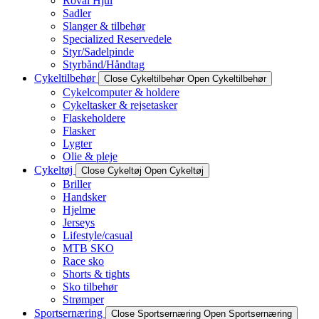
Roval Hjul
Sadler
Slanger & tilbehør
Specialized Reservedele
Styr/Sadelpinde
Styrbånd/Håndtag
Cykeltilbehør
Close Cykeltilbehør
Open Cykeltilbehør
Cykelcomputer & holdere
Cykeltasker & rejsetasker
Flaskeholdere
Flasker
Lygter
Olie & pleje
Cykeltøj
Close Cykeltøj
Open Cykeltøj
Briller
Handsker
Hjelme
Jerseys
Lifestyle/casual
MTB SKO
Race sko
Shorts & tights
Sko tilbehør
Strømper
Sportsernæring
Close Sportsernæring
Open Sportsernæring