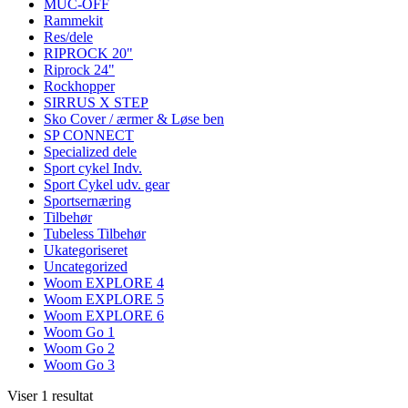
MUC-OFF
Rammekit
Res/dele
RIPROCK 20"
Riprock 24"
Rockhopper
SIRRUS X STEP
Sko Cover / ærmer & Løse ben
SP CONNECT
Specialized dele
Sport cykel Indv.
Sport Cykel udv. gear
Sportsernæring
Tilbehør
Tubeless Tilbehør
Ukategoriseret
Uncategorized
Woom EXPLORE 4
Woom EXPLORE 5
Woom EXPLORE 6
Woom Go 1
Woom Go 2
Woom Go 3
Viser 1 resultat