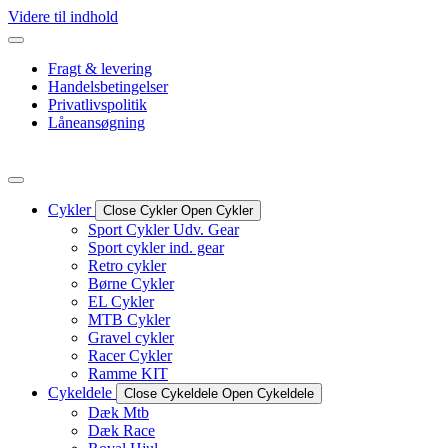
Videre til indhold
Fragt & levering
Handelsbetingelser
Privatlivspolitik
Låneansøgning
Cykler
Close Cykler
Open Cykler
Sport Cykler Udv. Gear
Sport cykler ind. gear
Retro cykler
Børne Cykler
EL Cykler
MTB Cykler
Gravel cykler
Racer Cykler
Ramme KIT
Cykeldele
Close Cykeldele
Open Cykeldele
Dæk Mtb
Dæk Race