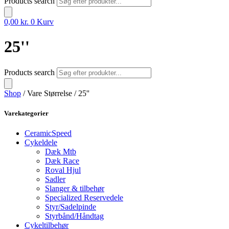
Products search
0,00
kr.
0
Kurv
25''
Products search
Shop
/ Vare Størrelse / 25''
Varekategorier
CeramicSpeed
Cykeldele
Dæk Mtb
Dæk Race
Roval Hjul
Sadler
Slanger & tilbehør
Specialized Reservedele
Styr/Sadelpinde
Styrbånd/Håndtag
Cykeltilbehør