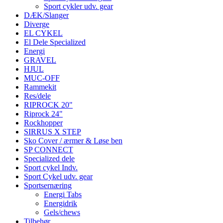
Sport cykler udv. gear
DÆK/Slanger
Diverge
EL CYKEL
El Dele Specialized
Energi
GRAVEL
HJUL
MUC-OFF
Rammekit
Res/dele
RIPROCK 20"
Riprock 24"
Rockhopper
SIRRUS X STEP
Sko Cover / ærmer & Løse ben
SP CONNECT
Specialized dele
Sport cykel Indv.
Sport Cykel udv. gear
Sportsernæring
Energi Tabs
Energidrik
Gels/chews
Tilbehør