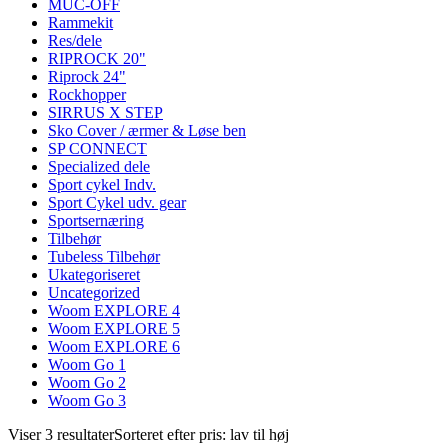
MUC-OFF
Rammekit
Res/dele
RIPROCK 20"
Riprock 24"
Rockhopper
SIRRUS X STEP
Sko Cover / ærmer & Løse ben
SP CONNECT
Specialized dele
Sport cykel Indv.
Sport Cykel udv. gear
Sportsernæring
Tilbehør
Tubeless Tilbehør
Ukategoriseret
Uncategorized
Woom EXPLORE 4
Woom EXPLORE 5
Woom EXPLORE 6
Woom Go 1
Woom Go 2
Woom Go 3
Viser 3 resultater
Sorteret efter pris: lav til høj