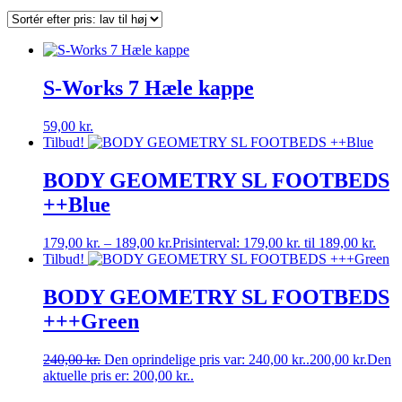
S-Works 7 Hæle kappe
59,00
kr.
Tilbud!
BODY GEOMETRY SL FOOTBEDS
++Blue
179,00
kr.
–
189,00
kr.
Prisinterval: 179,00 kr. til 189,00 kr.
Tilbud!
BODY GEOMETRY SL FOOTBEDS
+++Green
240,00
kr.
Den oprindelige pris var: 240,00 kr..
200,00
kr.
Den
aktuelle pris er: 200,00 kr..