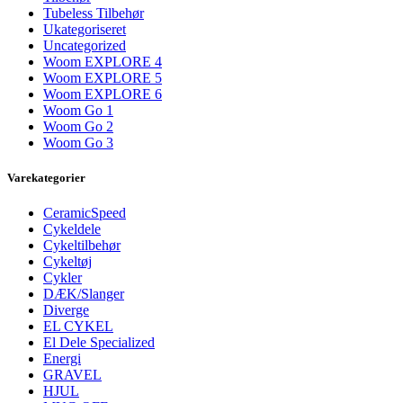
Tubeless Tilbehør
Ukategoriseret
Uncategorized
Woom EXPLORE 4
Woom EXPLORE 5
Woom EXPLORE 6
Woom Go 1
Woom Go 2
Woom Go 3
Varekategorier
CeramicSpeed
Cykeldele
Cykeltilbehør
Cykeltøj
Cykler
DÆK/Slanger
Diverge
EL CYKEL
El Dele Specialized
Energi
GRAVEL
HJUL