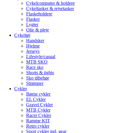
Cykelcomputer & holdere
Cykeltasker & rejsetasker
Flaskeholdere
Flasker
Lygter
Olie & pleje
Cykeltøj
Handsker
Hjelme
Jerseys
Lifestyle/casual
MTB SKO
Race sko
Shorts & tights
Sko tilbehør
Strømper
Cykler
Børne cykler
EL Cykler
Gravel Cykler
MTB Cykler
Racer Cykler
Ramme KIT
Retro cykler
Sport cykler ind. gear