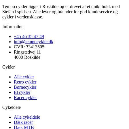
Tempo cykler ligger i Roskilde og er drevet af et unikt hold, med
Stefan i spidsen. Alle lever og brænder for god kundeservice og
cykler i verdensklasse.
Information
+45 46 35 47 49
info@tempocykler.dk
CVR: 33413505
Ringstedvej 11
4000 Roskilde
Cykler
Alle cykler
Retro cykler
Børnecykler
El cykler
Racer cykler
Cykeldele
Alle cykeldele
Dæk racer
Dæk MTB