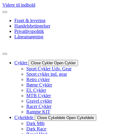
Videre til indhold
Fragt & levering
Handelsbetingelser
Privatlivspolitik
Låneansøgning
Cykler
Close Cykler
Open Cykler
Sport Cykler Udv. Gear
Sport cykler ind. gear
Retro cykler
Børne Cykler
EL Cykler
MTB Cykler
Gravel cykler
Racer Cykler
Ramme KIT
Cykeldele
Close Cykeldele
Open Cykeldele
Dæk Mtb
Dæk Race