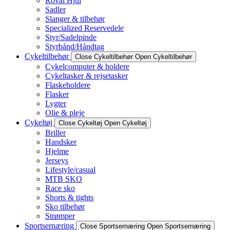
Roval Hjul
Sadler
Slanger & tilbehør
Specialized Reservedele
Styr/Sadelpinde
Styrbånd/Håndtag
Cykeltilbehør
Close Cykeltilbehør
Open Cykeltilbehør
Cykelcomputer & holdere
Cykeltasker & rejsetasker
Flaskeholdere
Flasker
Lygter
Olie & pleje
Cykeltøj
Close Cykeltøj
Open Cykeltøj
Briller
Handsker
Hjelme
Jerseys
Lifestyle/casual
MTB SKO
Race sko
Shorts & tights
Sko tilbehør
Strømper
Sportsernæring
Close Sportsernæring
Open Sportsernæring