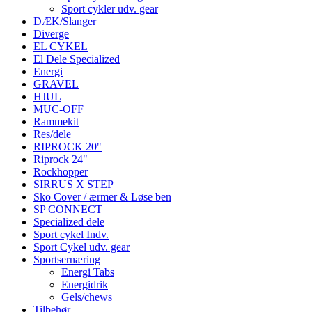
Sport cykler udv. gear
DÆK/Slanger
Diverge
EL CYKEL
El Dele Specialized
Energi
GRAVEL
HJUL
MUC-OFF
Rammekit
Res/dele
RIPROCK 20"
Riprock 24"
Rockhopper
SIRRUS X STEP
Sko Cover / ærmer & Løse ben
SP CONNECT
Specialized dele
Sport cykel Indv.
Sport Cykel udv. gear
Sportsernæring
Energi Tabs
Energidrik
Gels/chews
Tilbehør