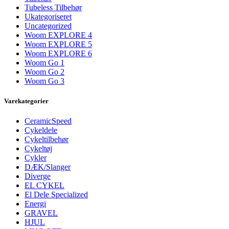
Tubeless Tilbehør
Ukategoriseret
Uncategorized
Woom EXPLORE 4
Woom EXPLORE 5
Woom EXPLORE 6
Woom Go 1
Woom Go 2
Woom Go 3
Varekategorier
CeramicSpeed
Cykeldele
Cykeltilbehør
Cykeltøj
Cykler
DÆK/Slanger
Diverge
EL CYKEL
El Dele Specialized
Energi
GRAVEL
HJUL