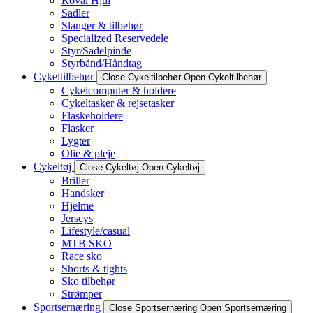
Roval Hjul
Sadler
Slanger & tilbehør
Specialized Reservedele
Styr/Sadelpinde
Styrbånd/Håndtag
Cykeltilbehør
Close Cykeltilbehør
Open Cykeltilbehør
Cykelcomputer & holdere
Cykeltasker & rejsetasker
Flaskeholdere
Flasker
Lygter
Olie & pleje
Cykeltøj
Close Cykeltøj
Open Cykeltøj
Briller
Handsker
Hjelme
Jerseys
Lifestyle/casual
MTB SKO
Race sko
Shorts & tights
Sko tilbehør
Strømper
Sportsernæring
Close Sportsernæring
Open Sportsernæring