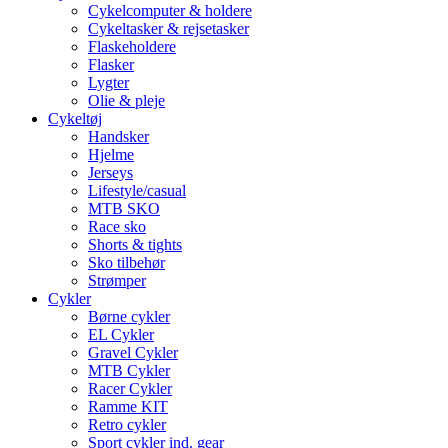
Cykelcomputer & holdere
Cykeltasker & rejsetasker
Flaskeholdere
Flasker
Lygter
Olie & pleje
Cykeltøj
Handsker
Hjelme
Jerseys
Lifestyle/casual
MTB SKO
Race sko
Shorts & tights
Sko tilbehør
Strømper
Cykler
Børne cykler
EL Cykler
Gravel Cykler
MTB Cykler
Racer Cykler
Ramme KIT
Retro cykler
Sport cykler ind. gear