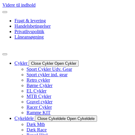
Videre til indhold
Fragt & levering
Handelsbetingelser
Privatlivspolitik
Låneansøgning
Cykler
Close Cykler
Open Cykler
Sport Cykler Udv. Gear
Sport cykler ind. gear
Retro cykler
Børne Cykler
EL Cykler
MTB Cykler
Gravel cykler
Racer Cykler
Ramme KIT
Cykeldele
Close Cykeldele
Open Cykeldele
Dæk Mtb
Dæk Race