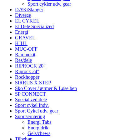
Sport cykler udv. gear
DÆK/Slanger
Diverge
EL CYKEL
El Dele Specialized
Energi
GRAVEL
HJUL
MUC-OFF
Rammekit
Res/dele
RIPROCK 20"
Riprock 24"
Rockhopper
SIRRUS X STEP
Sko Cover / ærmer & Løse ben
SP CONNECT
Specialized dele
Sport cykel Indv.
Sport Cykel udv. gear
Sportsernæring
Energi Tabs
Energidrik
Gels/chews
Tilbehør