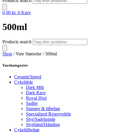
Products search
0,00
kr.
0
Kurv
500ml
Products search
Shop
/ Vare Størrelse / 500ml
Varekategorier
CeramicSpeed
Cykeldele
Dæk Mtb
Dæk Race
Roval Hjul
Sadler
Slanger & tilbehør
Specialized Reservedele
Styr/Sadelpinde
Styrbånd/Håndtag
Cykeltilbehør