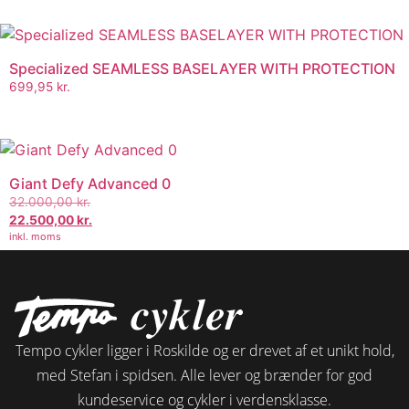
Specialized SEAMLESS BASELAYER WITH PROTECTION
699,95
kr.
Giant Defy Advanced 0
32.000,00
kr.
22.500,00
kr.
inkl. moms
Tempo cykler ligger i Roskilde og er drevet af et unikt hold,
med Stefan i spidsen. Alle lever og brænder for god
kundeservice og cykler i verdensklasse.