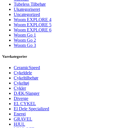
Tubeless Tilbehør
Ukategoriseret
Uncategorized
Woom EXPLORE 4
Woom EXPLORE 5
Woom EXPLORE 6
Woom Go 1
Woom Go 2
Woom Go 3
Varekategorier
CeramicSpeed
Cykeldele
Cykeltilbehør
Cykeltøj
Cykler
DÆK/Slanger
Diverge
EL CYKEL
El Dele Specialized
Energi
GRAVEL
HJUL