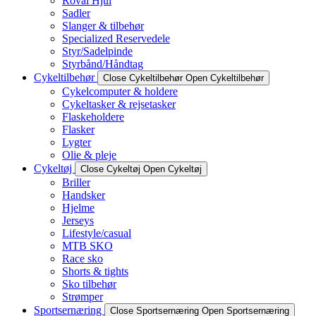
Roval Hjul
Sadler
Slanger & tilbehør
Specialized Reservedele
Styr/Sadelpinde
Styrbånd/Håndtag
Cykeltilbehør
Close Cykeltilbehør
Open Cykeltilbehør
Cykelcomputer & holdere
Cykeltasker & rejsetasker
Flaskeholdere
Flasker
Lygter
Olie & pleje
Cykeltøj
Close Cykeltøj
Open Cykeltøj
Briller
Handsker
Hjelme
Jerseys
Lifestyle/casual
MTB SKO
Race sko
Shorts & tights
Sko tilbehør
Strømper
Sportsernæring
Close Sportsernæring
Open Sportsernæring