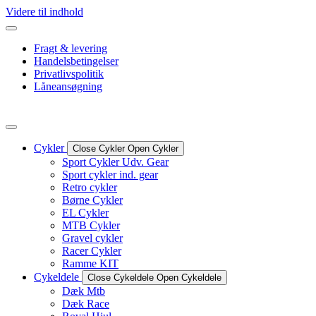
Videre til indhold
Fragt & levering
Handelsbetingelser
Privatlivspolitik
Låneansøgning
Cykler
Close Cykler
Open Cykler
Sport Cykler Udv. Gear
Sport cykler ind. gear
Retro cykler
Børne Cykler
EL Cykler
MTB Cykler
Gravel cykler
Racer Cykler
Ramme KIT
Cykeldele
Close Cykeldele
Open Cykeldele
Dæk Mtb
Dæk Race