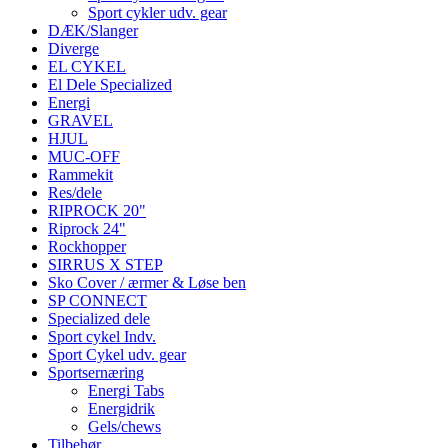
Sport cykler udv. gear
DÆK/Slanger
Diverge
EL CYKEL
El Dele Specialized
Energi
GRAVEL
HJUL
MUC-OFF
Rammekit
Res/dele
RIPROCK 20"
Riprock 24"
Rockhopper
SIRRUS X STEP
Sko Cover / ærmer & Løse ben
SP CONNECT
Specialized dele
Sport cykel Indv.
Sport Cykel udv. gear
Sportsernæring
Energi Tabs
Energidrik
Gels/chews
Tilbehør