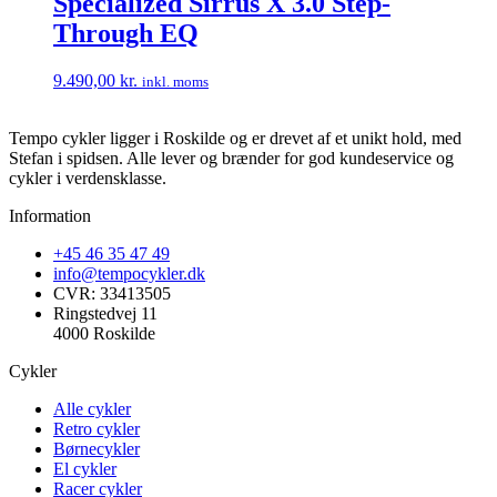
Specialized Sirrus X 3.0 Step-
Through EQ
9.490,00
kr.
inkl. moms
Tempo cykler ligger i Roskilde og er drevet af et unikt hold, med
Stefan i spidsen. Alle lever og brænder for god kundeservice og
cykler i verdensklasse.
Information
+45 46 35 47 49
info@tempocykler.dk
CVR: 33413505
Ringstedvej 11
4000 Roskilde
Cykler
Alle cykler
Retro cykler
Børnecykler
El cykler
Racer cykler