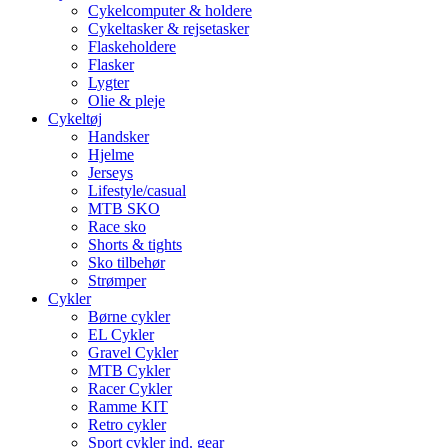
Cykelcomputer & holdere
Cykeltasker & rejsetasker
Flaskeholdere
Flasker
Lygter
Olie & pleje
Cykeltøj
Handsker
Hjelme
Jerseys
Lifestyle/casual
MTB SKO
Race sko
Shorts & tights
Sko tilbehør
Strømper
Cykler
Børne cykler
EL Cykler
Gravel Cykler
MTB Cykler
Racer Cykler
Ramme KIT
Retro cykler
Sport cykler ind. gear