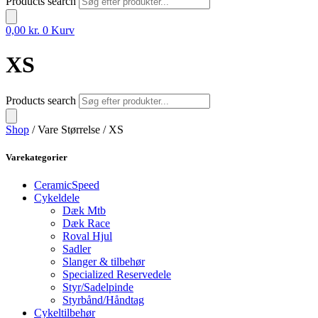
Products search
0,00
kr.
0
Kurv
XS
Products search
Shop
/ Vare Størrelse / XS
Varekategorier
CeramicSpeed
Cykeldele
Dæk Mtb
Dæk Race
Roval Hjul
Sadler
Slanger & tilbehør
Specialized Reservedele
Styr/Sadelpinde
Styrbånd/Håndtag
Cykeltilbehør