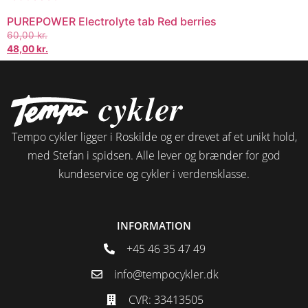
PUREPOWER Electrolyte tab Red berries
60,00
kr.
48,00
kr.
Tempo cykler ligger i Roskilde og er drevet af et unikt hold,
med Stefan i spidsen. Alle lever og brænder for god
kundeservice og cykler i verdensklasse.
INFORMATION
+45 46 35 47 49
info@tempocykler.dk
CVR: 33413505