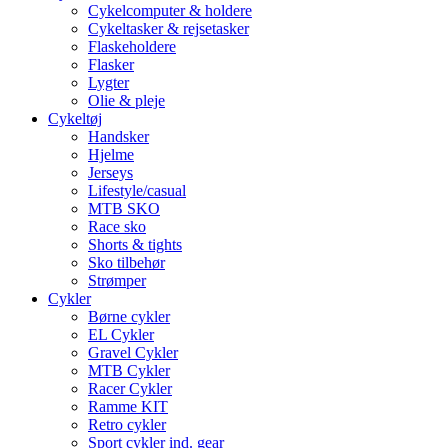
Cykelcomputer & holdere
Cykeltasker & rejsetasker
Flaskeholdere
Flasker
Lygter
Olie & pleje
Cykeltøj
Handsker
Hjelme
Jerseys
Lifestyle/casual
MTB SKO
Race sko
Shorts & tights
Sko tilbehør
Strømper
Cykler
Børne cykler
EL Cykler
Gravel Cykler
MTB Cykler
Racer Cykler
Ramme KIT
Retro cykler
Sport cykler ind. gear