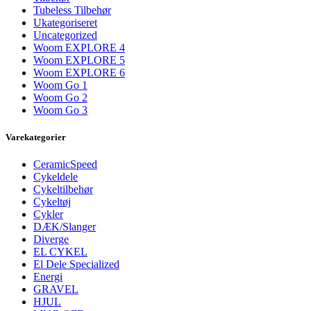
Tubeless Tilbehør
Ukategoriseret
Uncategorized
Woom EXPLORE 4
Woom EXPLORE 5
Woom EXPLORE 6
Woom Go 1
Woom Go 2
Woom Go 3
Varekategorier
CeramicSpeed
Cykeldele
Cykeltilbehør
Cykeltøj
Cykler
DÆK/Slanger
Diverge
EL CYKEL
El Dele Specialized
Energi
GRAVEL
HJUL