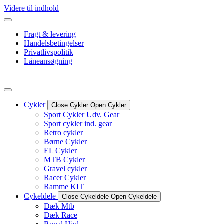
Videre til indhold
Fragt & levering
Handelsbetingelser
Privatlivspolitik
Låneansøgning
Cykler
Close Cykler
Open Cykler
Sport Cykler Udv. Gear
Sport cykler ind. gear
Retro cykler
Børne Cykler
EL Cykler
MTB Cykler
Gravel cykler
Racer Cykler
Ramme KIT
Cykeldele
Close Cykeldele
Open Cykeldele
Dæk Mtb
Dæk Race