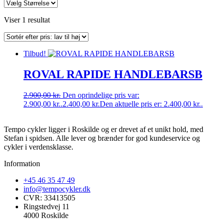
Viser 1 resultat
Tilbud!
ROVAL RAPIDE HANDLEBARSB
2.900,00
kr.
Den oprindelige pris var:
2.900,00 kr..
2.400,00
kr.
Den aktuelle pris er: 2.400,00 kr..
Tempo cykler ligger i Roskilde og er drevet af et unikt hold, med
Stefan i spidsen. Alle lever og brænder for god kundeservice og
cykler i verdensklasse.
Information
+45 46 35 47 49
info@tempocykler.dk
CVR: 33413505
Ringstedvej 11
4000 Roskilde