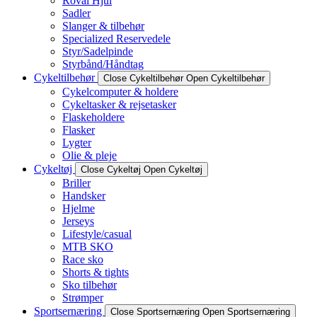
Roval Hjul
Sadler
Slanger & tilbehør
Specialized Reservedele
Styr/Sadelpinde
Styrbånd/Håndtag
Cykeltilbehør
Close Cykeltilbehør
Open Cykeltilbehør
Cykelcomputer & holdere
Cykeltasker & rejsetasker
Flaskeholdere
Flasker
Lygter
Olie & pleje
Cykeltøj
Close Cykeltøj
Open Cykeltøj
Briller
Handsker
Hjelme
Jerseys
Lifestyle/casual
MTB SKO
Race sko
Shorts & tights
Sko tilbehør
Strømper
Sportsernæring
Close Sportsernæring
Open Sportsernæring