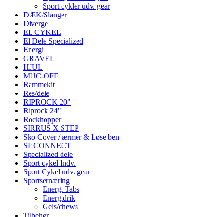
Sport cykler udv. gear
DÆK/Slanger
Diverge
EL CYKEL
El Dele Specialized
Energi
GRAVEL
HJUL
MUC-OFF
Rammekit
Res/dele
RIPROCK 20"
Riprock 24"
Rockhopper
SIRRUS X STEP
Sko Cover / ærmer & Løse ben
SP CONNECT
Specialized dele
Sport cykel Indv.
Sport Cykel udv. gear
Sportsernæring
Energi Tabs
Energidrik
Gels/chews
Tilbehør