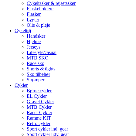
Cykeltasker & rejsetasker
Flaskeholdere
Flasker
Lygter
Olie & pleje
Cykeltøj
Handsker
Hjelme
Jerseys
Lifestyle/casual
MTB SKO
Race sko
Shorts & tights
Sko tilbehør
Strømper
Cykler
Børne cykler
EL Cykler
Gravel Cykler
MTB Cykler
Racer Cykler
Ramme KIT
Retro cykler
Sport cykler ind. gear
Sport cykler udv. gear