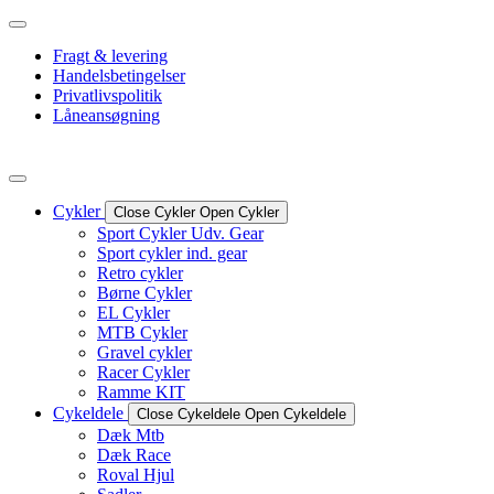
Videre
til
Fragt & levering
indhold
Handelsbetingelser
Privatlivspolitik
Låneansøgning
Cykler
Close Cykler
Open Cykler
Sport Cykler Udv. Gear
Sport cykler ind. gear
Retro cykler
Børne Cykler
EL Cykler
MTB Cykler
Gravel cykler
Racer Cykler
Ramme KIT
Cykeldele
Close Cykeldele
Open Cykeldele
Dæk Mtb
Dæk Race
Roval Hjul