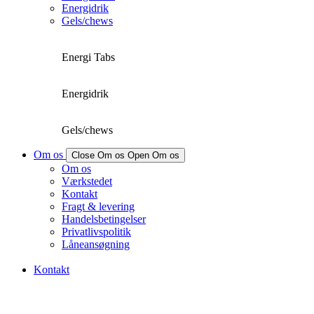
Energidrik
Gels/chews
Energi Tabs
Energidrik
Gels/chews
Om os
Close Om os
Open Om os
Om os
Værkstedet
Kontakt
Fragt & levering
Handelsbetingelser
Privatlivspolitik
Låneansøgning
Kontakt