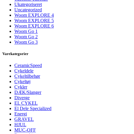
Ukategoriseret
Uncategorized
Woom EXPLORE 4
Woom EXPLORE 5
Woom EXPLORE 6
Woom Go 1
Woom Go 2
Woom Go 3
Varekategorier
CeramicSpeed
Cykeldele
Cykeltilbehør
Cykeltøj
Cykler
DÆK/Slanger
Diverge
EL CYKEL
El Dele Specialized
Energi
GRAVEL
HJUL
MUC-OFF