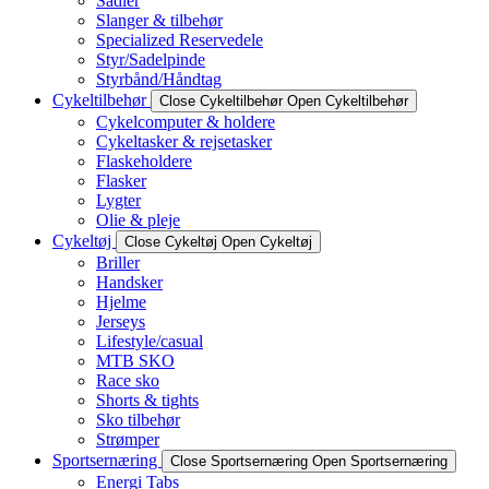
Sadler
Slanger & tilbehør
Specialized Reservedele
Styr/Sadelpinde
Styrbånd/Håndtag
Cykeltilbehør
Close Cykeltilbehør
Open Cykeltilbehør
Cykelcomputer & holdere
Cykeltasker & rejsetasker
Flaskeholdere
Flasker
Lygter
Olie & pleje
Cykeltøj
Close Cykeltøj
Open Cykeltøj
Briller
Handsker
Hjelme
Jerseys
Lifestyle/casual
MTB SKO
Race sko
Shorts & tights
Sko tilbehør
Strømper
Sportsernæring
Close Sportsernæring
Open Sportsernæring
Energi Tabs