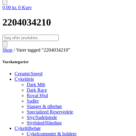
0,00
kr.
0
Kurv
2204034210
Products
search
Shop
/ Varer tagged “2204034210”
Varekategorier
CeramicSpeed
Cykeldele
Dæk Mtb
Dæk Race
Roval Hjul
Sadler
Slanger & tilbehør
Specialized Reservedele
Styr/Sadelpinde
Styrbånd/Håndtag
Cykeltilbehør
Cykelcomputer & holdere