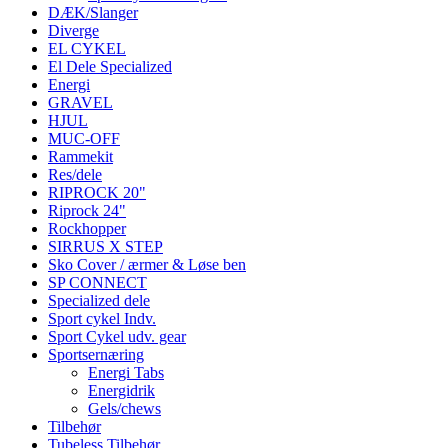
DÆK/Slanger
Diverge
EL CYKEL
El Dele Specialized
Energi
GRAVEL
HJUL
MUC-OFF
Rammekit
Res/dele
RIPROCK 20"
Riprock 24"
Rockhopper
SIRRUS X STEP
Sko Cover / ærmer & Løse ben
SP CONNECT
Specialized dele
Sport cykel Indv.
Sport Cykel udv. gear
Sportsernæring
Energi Tabs
Energidrik
Gels/chews
Tilbehør
Tubeless Tilbehør