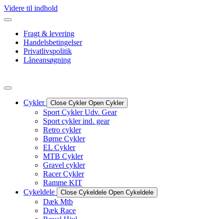
Videre til indhold
Fragt & levering
Handelsbetingelser
Privatlivspolitik
Låneansøgning
Cykler
Close Cykler
Open Cykler
Sport Cykler Udv. Gear
Sport cykler ind. gear
Retro cykler
Børne Cykler
EL Cykler
MTB Cykler
Gravel cykler
Racer Cykler
Ramme KIT
Cykeldele
Close Cykeldele
Open Cykeldele
Dæk Mtb
Dæk Race