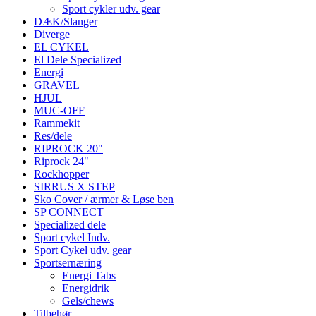
Sport cykler udv. gear
DÆK/Slanger
Diverge
EL CYKEL
El Dele Specialized
Energi
GRAVEL
HJUL
MUC-OFF
Rammekit
Res/dele
RIPROCK 20"
Riprock 24"
Rockhopper
SIRRUS X STEP
Sko Cover / ærmer & Løse ben
SP CONNECT
Specialized dele
Sport cykel Indv.
Sport Cykel udv. gear
Sportsernæring
Energi Tabs
Energidrik
Gels/chews
Tilbehør