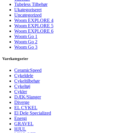
Tubeless Tilbehør
Ukategoriseret
Uncategorized
Woom EXPLORE 4
Woom EXPLORE 5
Woom EXPLORE 6
Woom Go 1
Woom Go 2
Woom Go 3
Varekategorier
CeramicSpeed
Cykeldele
Cykeltilbehør
Cykeltøj
Cykler
DÆK/Slanger
Diverge
EL CYKEL
El Dele Specialized
Energi
GRAVEL
HJUL