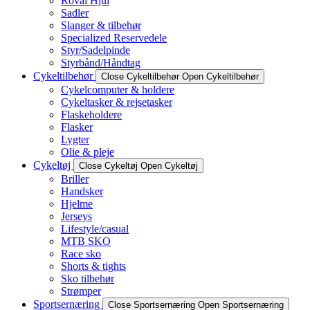
Roval Hjul
Sadler
Slanger & tilbehør
Specialized Reservedele
Styr/Sadelpinde
Styrbånd/Håndtag
Cykeltilbehør
Close Cykeltilbehør
Open Cykeltilbehør
Cykelcomputer & holdere
Cykeltasker & rejsetasker
Flaskeholdere
Flasker
Lygter
Olie & pleje
Cykeltøj
Close Cykeltøj
Open Cykeltøj
Briller
Handsker
Hjelme
Jerseys
Lifestyle/casual
MTB SKO
Race sko
Shorts & tights
Sko tilbehør
Strømper
Sportsernæring
Close Sportsernæring
Open Sportsernæring