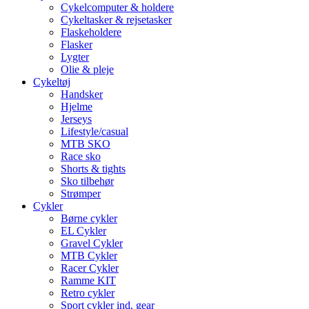
Cykelcomputer & holdere
Cykeltasker & rejsetasker
Flaskeholdere
Flasker
Lygter
Olie & pleje
Cykeltøj
Handsker
Hjelme
Jerseys
Lifestyle/casual
MTB SKO
Race sko
Shorts & tights
Sko tilbehør
Strømper
Cykler
Børne cykler
EL Cykler
Gravel Cykler
MTB Cykler
Racer Cykler
Ramme KIT
Retro cykler
Sport cykler ind. gear