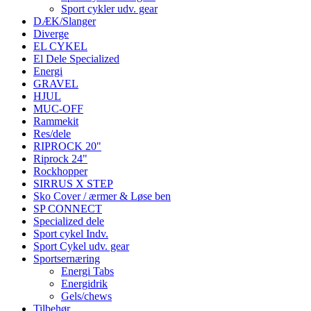
Sport cykler udv. gear
DÆK/Slanger
Diverge
EL CYKEL
El Dele Specialized
Energi
GRAVEL
HJUL
MUC-OFF
Rammekit
Res/dele
RIPROCK 20"
Riprock 24"
Rockhopper
SIRRUS X STEP
Sko Cover / ærmer & Løse ben
SP CONNECT
Specialized dele
Sport cykel Indv.
Sport Cykel udv. gear
Sportsernæring
Energi Tabs
Energidrik
Gels/chews
Tilbehør