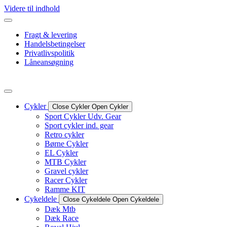
Videre til indhold
Fragt & levering
Handelsbetingelser
Privatlivspolitik
Låneansøgning
Cykler
Close Cykler
Open Cykler
Sport Cykler Udv. Gear
Sport cykler ind. gear
Retro cykler
Børne Cykler
EL Cykler
MTB Cykler
Gravel cykler
Racer Cykler
Ramme KIT
Cykeldele
Close Cykeldele
Open Cykeldele
Dæk Mtb
Dæk Race