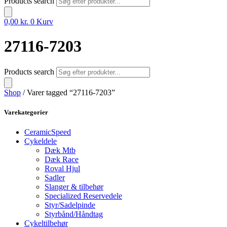
Products search
0,00
kr.
0
Kurv
27116-7203
Products search
Shop
/ Varer tagged “27116-7203”
Varekategorier
CeramicSpeed
Cykeldele
Dæk Mtb
Dæk Race
Roval Hjul
Sadler
Slanger & tilbehør
Specialized Reservedele
Styr/Sadelpinde
Styrbånd/Håndtag
Cykeltilbehør