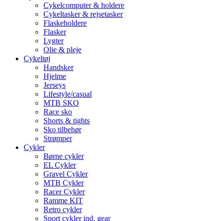
Cykelcomputer & holdere
Cykeltasker & rejsetasker
Flaskeholdere
Flasker
Lygter
Olie & pleje
Cykeltøj
Handsker
Hjelme
Jerseys
Lifestyle/casual
MTB SKO
Race sko
Shorts & tights
Sko tilbehør
Strømper
Cykler
Børne cykler
EL Cykler
Gravel Cykler
MTB Cykler
Racer Cykler
Ramme KIT
Retro cykler
Sport cykler ind. gear