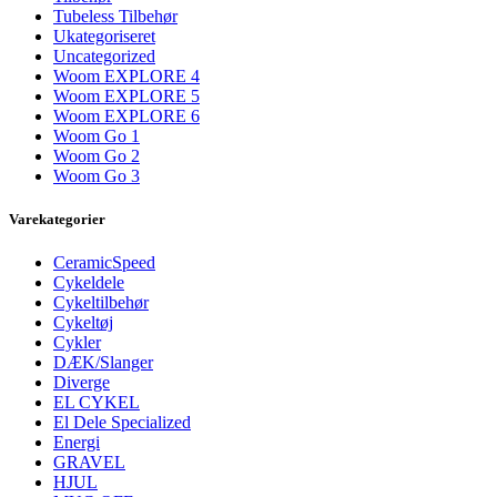
Tubeless Tilbehør
Ukategoriseret
Uncategorized
Woom EXPLORE 4
Woom EXPLORE 5
Woom EXPLORE 6
Woom Go 1
Woom Go 2
Woom Go 3
Varekategorier
CeramicSpeed
Cykeldele
Cykeltilbehør
Cykeltøj
Cykler
DÆK/Slanger
Diverge
EL CYKEL
El Dele Specialized
Energi
GRAVEL
HJUL