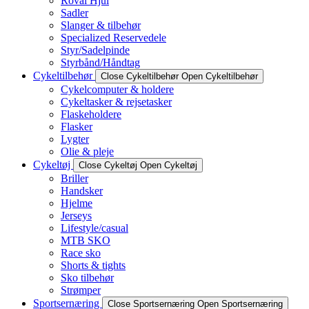
Roval Hjul
Sadler
Slanger & tilbehør
Specialized Reservedele
Styr/Sadelpinde
Styrbånd/Håndtag
Cykeltilbehør
Close Cykeltilbehør
Open Cykeltilbehør
Cykelcomputer & holdere
Cykeltasker & rejsetasker
Flaskeholdere
Flasker
Lygter
Olie & pleje
Cykeltøj
Close Cykeltøj
Open Cykeltøj
Briller
Handsker
Hjelme
Jerseys
Lifestyle/casual
MTB SKO
Race sko
Shorts & tights
Sko tilbehør
Strømper
Sportsernæring
Close Sportsernæring
Open Sportsernæring