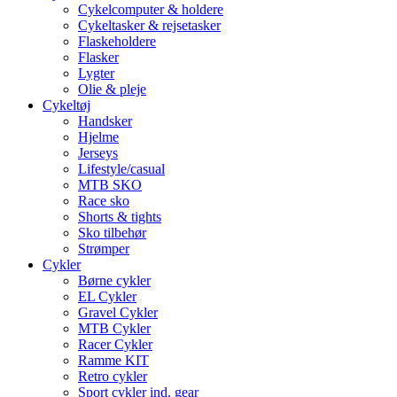
Cykelcomputer & holdere
Cykeltasker & rejsetasker
Flaskeholdere
Flasker
Lygter
Olie & pleje
Cykeltøj
Handsker
Hjelme
Jerseys
Lifestyle/casual
MTB SKO
Race sko
Shorts & tights
Sko tilbehør
Strømper
Cykler
Børne cykler
EL Cykler
Gravel Cykler
MTB Cykler
Racer Cykler
Ramme KIT
Retro cykler
Sport cykler ind. gear