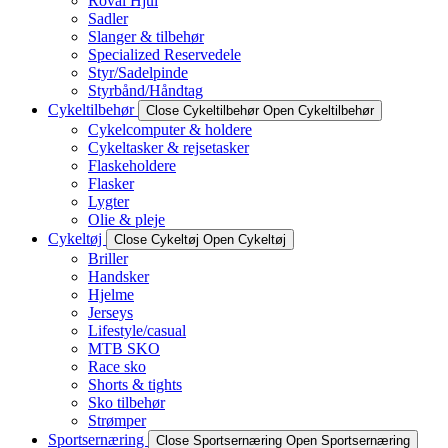
Roval Hjul
Sadler
Slanger & tilbehør
Specialized Reservedele
Styr/Sadelpinde
Styrbånd/Håndtag
Cykeltilbehør
Close Cykeltilbehør
Open Cykeltilbehør
Cykelcomputer & holdere
Cykeltasker & rejsetasker
Flaskeholdere
Flasker
Lygter
Olie & pleje
Cykeltøj
Close Cykeltøj
Open Cykeltøj
Briller
Handsker
Hjelme
Jerseys
Lifestyle/casual
MTB SKO
Race sko
Shorts & tights
Sko tilbehør
Strømper
Sportsernæring
Close Sportsernæring
Open Sportsernæring