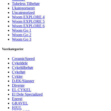
Tubeless Tilbehør
Ukategoriseret
Uncategorized
Woom EXPLORE 4
Woom EXPLORE 5
Woom EXPLORE 6
Woom Go 1
Woom Go 2
Woom Go 3
Varekategorier
CeramicSpeed
Cykeldele
Cykeltilbehør
Cykeltøj
Cykler
DÆK/Slanger
Diverge
EL CYKEL
El Dele Specialized
Energi
GRAVEL
HJUL