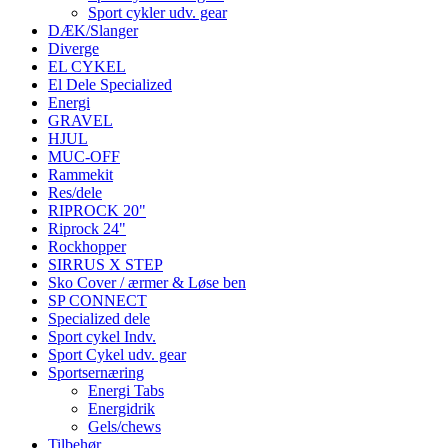
Sport cykler udv. gear
DÆK/Slanger
Diverge
EL CYKEL
El Dele Specialized
Energi
GRAVEL
HJUL
MUC-OFF
Rammekit
Res/dele
RIPROCK 20"
Riprock 24"
Rockhopper
SIRRUS X STEP
Sko Cover / ærmer & Løse ben
SP CONNECT
Specialized dele
Sport cykel Indv.
Sport Cykel udv. gear
Sportsernæring
Energi Tabs
Energidrik
Gels/chews
Tilbehør