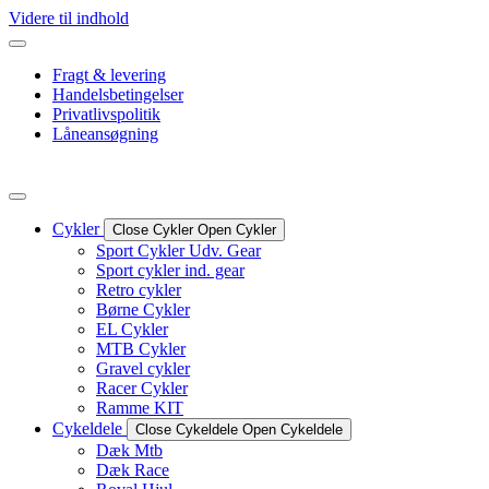
Videre til indhold
Fragt & levering
Handelsbetingelser
Privatlivspolitik
Låneansøgning
Cykler
Close Cykler
Open Cykler
Sport Cykler Udv. Gear
Sport cykler ind. gear
Retro cykler
Børne Cykler
EL Cykler
MTB Cykler
Gravel cykler
Racer Cykler
Ramme KIT
Cykeldele
Close Cykeldele
Open Cykeldele
Dæk Mtb
Dæk Race