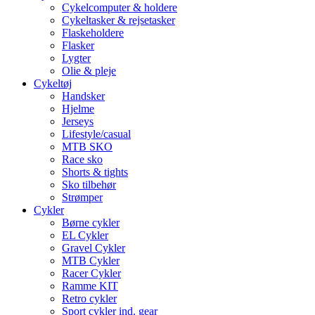
Cykelcomputer & holdere
Cykeltasker & rejsetasker
Flaskeholdere
Flasker
Lygter
Olie & pleje
Cykeltøj
Handsker
Hjelme
Jerseys
Lifestyle/casual
MTB SKO
Race sko
Shorts & tights
Sko tilbehør
Strømper
Cykler
Børne cykler
EL Cykler
Gravel Cykler
MTB Cykler
Racer Cykler
Ramme KIT
Retro cykler
Sport cykler ind. gear