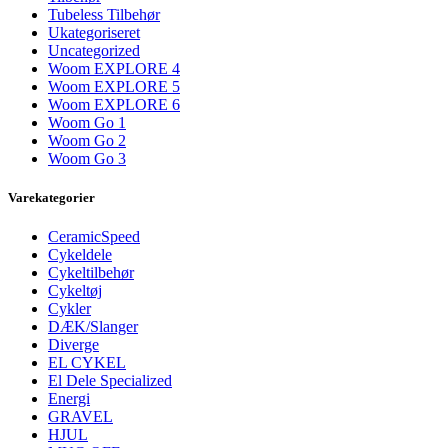
Tubeless Tilbehør
Ukategoriseret
Uncategorized
Woom EXPLORE 4
Woom EXPLORE 5
Woom EXPLORE 6
Woom Go 1
Woom Go 2
Woom Go 3
Varekategorier
CeramicSpeed
Cykeldele
Cykeltilbehør
Cykeltøj
Cykler
DÆK/Slanger
Diverge
EL CYKEL
El Dele Specialized
Energi
GRAVEL
HJUL