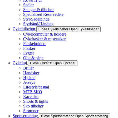
Roval Hjul
Sadler
Slanger & tilbehør
Specialized Reservedele
Styr/Sadelpinde
Styrbånd/Håndtag
Cykeltilbehør
Close Cykeltilbehør
Open Cykeltilbehør
Cykelcomputer & holdere
Cykeltasker & rejsetasker
Flaskeholdere
Flasker
Lygter
Olie & pleje
Cykeltøj
Close Cykeltøj
Open Cykeltøj
Briller
Handsker
Hjelme
Jerseys
Lifestyle/casual
MTB SKO
Race sko
Shorts & tights
Sko tilbehør
Strømper
Sportsernæring
Close Sportsernæring
Open Sportsernæring