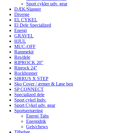
Sport cykler udv. gear
DÆK/Slanger
Diverge
EL CYKEL
El Dele Specialized
Energi
GRAVEL
HJUL
MUC-OFF
Rammekit
Res/dele
RIPROCK 20"
Riprock 24"
Rockhopper
SIRRUS X STEP
Sko Cover / ærmer & Løse ben
SP CONNECT
Specialized dele
Sport cykel Indv.
Sport Cykel udv. gear
Sportsernæring
Energi Tabs
Energidrik
Gels/chews
Tilbehør