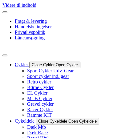
Videre til indhold
Fragt & levering
Handelsbetingelser
Privatlivspolitik
Låneansøgning
Cykler
Close Cykler
Open Cykler
Sport Cykler Udv. Gear
Sport cykler ind. gear
Retro cykler
Børne Cykler
EL Cykler
MTB Cykler
Gravel cykler
Racer Cykler
Ramme KIT
Cykeldele
Close Cykeldele
Open Cykeldele
Dæk Mtb
Dæk Race