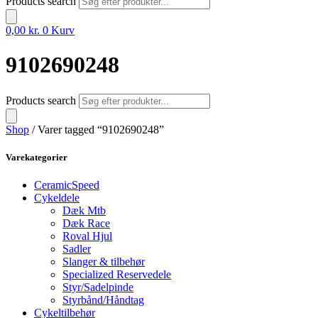
Products search
0,00
kr.
0
Kurv
9102690248
Products search
Shop
/ Varer tagged “9102690248”
Varekategorier
CeramicSpeed
Cykeldele
Dæk Mtb
Dæk Race
Roval Hjul
Sadler
Slanger & tilbehør
Specialized Reservedele
Styr/Sadelpinde
Styrbånd/Håndtag
Cykeltilbehør