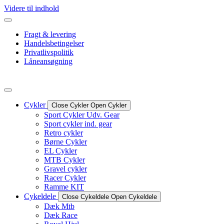
Videre til indhold
Fragt & levering
Handelsbetingelser
Privatlivspolitik
Låneansøgning
Cykler
Close Cykler
Open Cykler
Sport Cykler Udv. Gear
Sport cykler ind. gear
Retro cykler
Børne Cykler
EL Cykler
MTB Cykler
Gravel cykler
Racer Cykler
Ramme KIT
Cykeldele
Close Cykeldele
Open Cykeldele
Dæk Mtb
Dæk Race