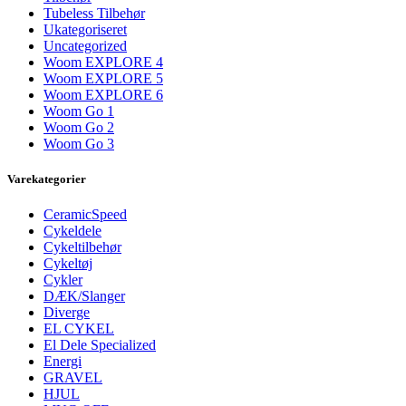
Tubeless Tilbehør
Ukategoriseret
Uncategorized
Woom EXPLORE 4
Woom EXPLORE 5
Woom EXPLORE 6
Woom Go 1
Woom Go 2
Woom Go 3
Varekategorier
CeramicSpeed
Cykeldele
Cykeltilbehør
Cykeltøj
Cykler
DÆK/Slanger
Diverge
EL CYKEL
El Dele Specialized
Energi
GRAVEL
HJUL