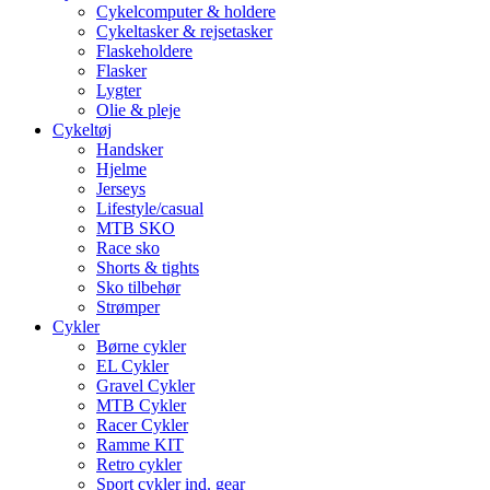
Cykelcomputer & holdere
Cykeltasker & rejsetasker
Flaskeholdere
Flasker
Lygter
Olie & pleje
Cykeltøj
Handsker
Hjelme
Jerseys
Lifestyle/casual
MTB SKO
Race sko
Shorts & tights
Sko tilbehør
Strømper
Cykler
Børne cykler
EL Cykler
Gravel Cykler
MTB Cykler
Racer Cykler
Ramme KIT
Retro cykler
Sport cykler ind. gear