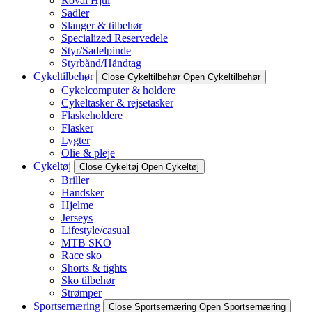
Roval Hjul
Sadler
Slanger & tilbehør
Specialized Reservedele
Styr/Sadelpinde
Styrbånd/Håndtag
Cykeltilbehør
Close Cykeltilbehør
Open Cykeltilbehør
Cykelcomputer & holdere
Cykeltasker & rejsetasker
Flaskeholdere
Flasker
Lygter
Olie & pleje
Cykeltøj
Close Cykeltøj
Open Cykeltøj
Briller
Handsker
Hjelme
Jerseys
Lifestyle/casual
MTB SKO
Race sko
Shorts & tights
Sko tilbehør
Strømper
Sportsernæring
Close Sportsernæring
Open Sportsernæring