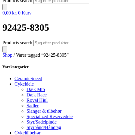
Products search
0,00
kr.
0
Kurv
92425-8305
Products search
Shop
/ Varer tagged “92425-8305”
Varekategorier
CeramicSpeed
Cykeldele
Dæk Mtb
Dæk Race
Roval Hjul
Sadler
Slanger & tilbehør
Specialized Reservedele
Styr/Sadelpinde
Styrbånd/Håndtag
Cykeltilbehør