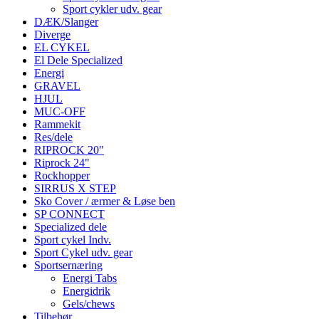
Sport cykler udv. gear
DÆK/Slanger
Diverge
EL CYKEL
El Dele Specialized
Energi
GRAVEL
HJUL
MUC-OFF
Rammekit
Res/dele
RIPROCK 20"
Riprock 24"
Rockhopper
SIRRUS X STEP
Sko Cover / ærmer & Løse ben
SP CONNECT
Specialized dele
Sport cykel Indv.
Sport Cykel udv. gear
Sportsernæring
Energi Tabs
Energidrik
Gels/chews
Tilbehør