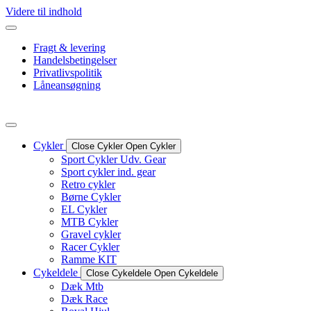
Videre til indhold
Fragt & levering
Handelsbetingelser
Privatlivspolitik
Låneansøgning
Cykler
Close Cykler
Open Cykler
Sport Cykler Udv. Gear
Sport cykler ind. gear
Retro cykler
Børne Cykler
EL Cykler
MTB Cykler
Gravel cykler
Racer Cykler
Ramme KIT
Cykeldele
Close Cykeldele
Open Cykeldele
Dæk Mtb
Dæk Race