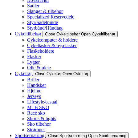
Roval Hjul
Sadler
Slanger & tilbehør
Specialized Reservedele
Styr/Sadelpinde
Styrbånd/Håndtag
Cykeltilbehør
Close Cykeltilbehør
Open Cykeltilbehør
Cykelcomputer & holdere
Cykeltasker & rejsetasker
Flaskeholdere
Flasker
Lygter
Olie & pleje
Cykeltøj
Close Cykeltøj
Open Cykeltøj
Briller
Handsker
Hjelme
Jerseys
Lifestyle/casual
MTB SKO
Race sko
Shorts & tights
Sko tilbehør
Strømper
Sportsernæring
Close Sportsernæring
Open Sportsernæring