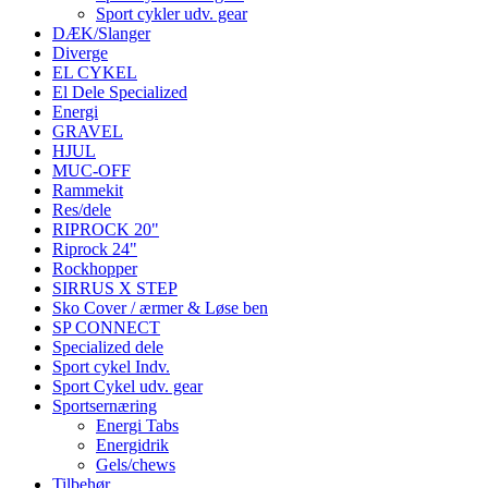
Sport cykler udv. gear
DÆK/Slanger
Diverge
EL CYKEL
El Dele Specialized
Energi
GRAVEL
HJUL
MUC-OFF
Rammekit
Res/dele
RIPROCK 20"
Riprock 24"
Rockhopper
SIRRUS X STEP
Sko Cover / ærmer & Løse ben
SP CONNECT
Specialized dele
Sport cykel Indv.
Sport Cykel udv. gear
Sportsernæring
Energi Tabs
Energidrik
Gels/chews
Tilbehør