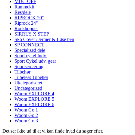
MUC-OFF
Rammekit
Res/dele
RIPROCK 20"
Riprock 24"
Rockhopper
SIRRUS X STEP
Sko Cover / ærmer & Løse ben
SP CONNECT
Specialized dele
Sport cykel Indv.
Sport Cykel udv. gear
Sportsernæring
Tilbehør
Tubeless Tilbehør
Ukategoriseret
Uncategorized
Woom EXPLORE 4
Woom EXPLORE 5
Woom EXPLORE 6
Woom Go 1
Woom Go 2
Woom Go 3
Det ser ikke ud til at vi kan finde hvad du søger efter.