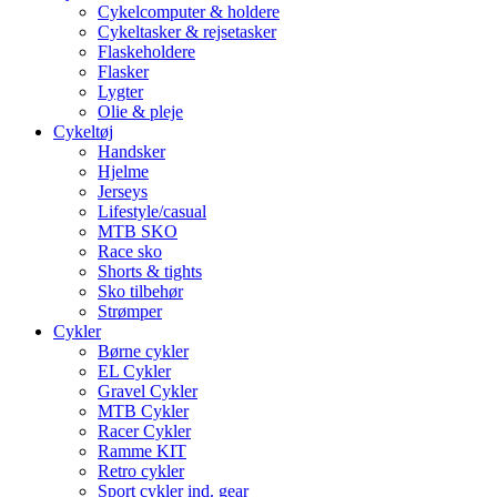
Cykelcomputer & holdere
Cykeltasker & rejsetasker
Flaskeholdere
Flasker
Lygter
Olie & pleje
Cykeltøj
Handsker
Hjelme
Jerseys
Lifestyle/casual
MTB SKO
Race sko
Shorts & tights
Sko tilbehør
Strømper
Cykler
Børne cykler
EL Cykler
Gravel Cykler
MTB Cykler
Racer Cykler
Ramme KIT
Retro cykler
Sport cykler ind. gear