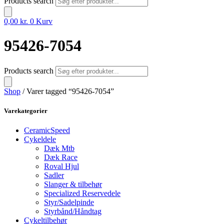
Products search
0,00
kr.
0
Kurv
95426-7054
Products search
Shop
/ Varer tagged “95426-7054”
Varekategorier
CeramicSpeed
Cykeldele
Dæk Mtb
Dæk Race
Roval Hjul
Sadler
Slanger & tilbehør
Specialized Reservedele
Styr/Sadelpinde
Styrbånd/Håndtag
Cykeltilbehør