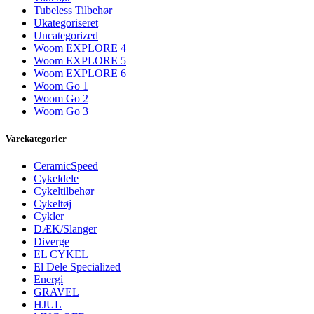
Tubeless Tilbehør
Ukategoriseret
Uncategorized
Woom EXPLORE 4
Woom EXPLORE 5
Woom EXPLORE 6
Woom Go 1
Woom Go 2
Woom Go 3
Varekategorier
CeramicSpeed
Cykeldele
Cykeltilbehør
Cykeltøj
Cykler
DÆK/Slanger
Diverge
EL CYKEL
El Dele Specialized
Energi
GRAVEL
HJUL