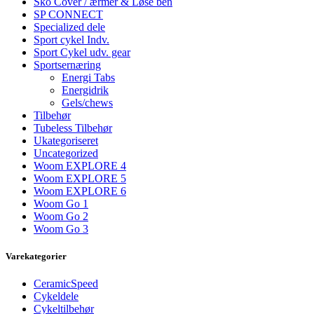
Sko Cover / ærmer & Løse ben
SP CONNECT
Specialized dele
Sport cykel Indv.
Sport Cykel udv. gear
Sportsernæring
Energi Tabs
Energidrik
Gels/chews
Tilbehør
Tubeless Tilbehør
Ukategoriseret
Uncategorized
Woom EXPLORE 4
Woom EXPLORE 5
Woom EXPLORE 6
Woom Go 1
Woom Go 2
Woom Go 3
Varekategorier
CeramicSpeed
Cykeldele
Cykeltilbehør