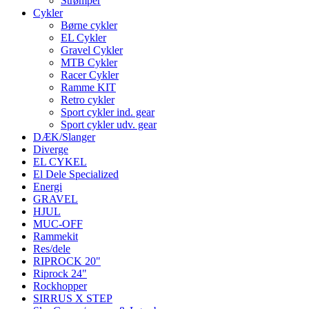
Strømper
Cykler
Børne cykler
EL Cykler
Gravel Cykler
MTB Cykler
Racer Cykler
Ramme KIT
Retro cykler
Sport cykler ind. gear
Sport cykler udv. gear
DÆK/Slanger
Diverge
EL CYKEL
El Dele Specialized
Energi
GRAVEL
HJUL
MUC-OFF
Rammekit
Res/dele
RIPROCK 20"
Riprock 24"
Rockhopper
SIRRUS X STEP