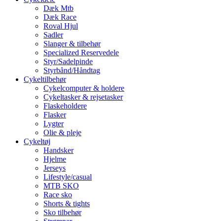
Dæk Mtb
Dæk Race
Roval Hjul
Sadler
Slanger & tilbehør
Specialized Reservedele
Styr/Sadelpinde
Styrbånd/Håndtag
Cykeltilbehør
Cykelcomputer & holdere
Cykeltasker & rejsetasker
Flaskeholdere
Flasker
Lygter
Olie & pleje
Cykeltøj
Handsker
Hjelme
Jerseys
Lifestyle/casual
MTB SKO
Race sko
Shorts & tights
Sko tilbehør