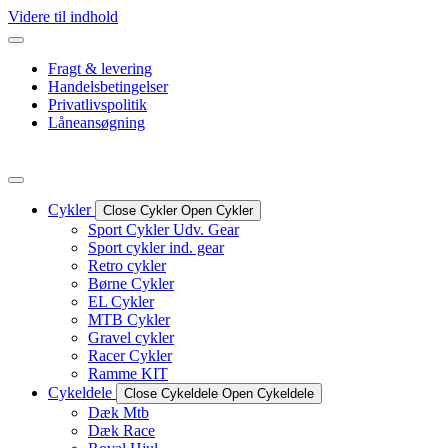
Videre til indhold
Fragt & levering
Handelsbetingelser
Privatlivspolitik
Låneansøgning
Cykler
Close Cykler
Open Cykler
Sport Cykler Udv. Gear
Sport cykler ind. gear
Retro cykler
Børne Cykler
EL Cykler
MTB Cykler
Gravel cykler
Racer Cykler
Ramme KIT
Cykeldele
Close Cykeldele
Open Cykeldele
Dæk Mtb
Dæk Race