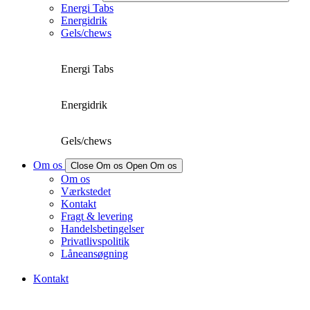
Energi Tabs
Energidrik
Gels/chews
Energi Tabs
Energidrik
Gels/chews
Om os
Close Om os
Open Om os
Om os
Værkstedet
Kontakt
Fragt & levering
Handelsbetingelser
Privatlivspolitik
Låneansøgning
Kontakt