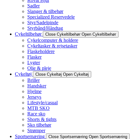
Roval Hjul
Sadler
Slanger & tilbehør
Specialized Reservedele
Styr/Sadelpinde
Styrbånd/Håndtag
Cykeltilbehør
Close Cykeltilbehør
Open Cykeltilbehør
Cykelcomputer & holdere
Cykeltasker & rejsetasker
Flaskeholdere
Flasker
Lygter
Olie & pleje
Cykeltøj
Close Cykeltøj
Open Cykeltøj
Briller
Handsker
Hjelme
Jerseys
Lifestyle/casual
MTB SKO
Race sko
Shorts & tights
Sko tilbehør
Strømper
Sportsernæring
Close Sportsernæring
Open Sportsernæring