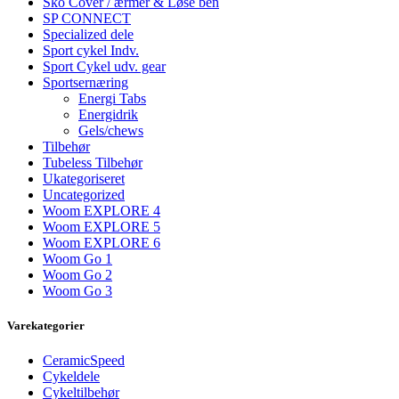
Sko Cover / ærmer & Løse ben
SP CONNECT
Specialized dele
Sport cykel Indv.
Sport Cykel udv. gear
Sportsernæring
Energi Tabs
Energidrik
Gels/chews
Tilbehør
Tubeless Tilbehør
Ukategoriseret
Uncategorized
Woom EXPLORE 4
Woom EXPLORE 5
Woom EXPLORE 6
Woom Go 1
Woom Go 2
Woom Go 3
Varekategorier
CeramicSpeed
Cykeldele
Cykeltilbehør