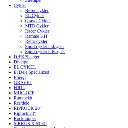
Strømper
Cykler
Børne cykler
EL Cykler
Gravel Cykler
MTB Cykler
Racer Cykler
Ramme KIT
Retro cykler
Sport cykler ind. gear
Sport cykler udv. gear
DÆK/Slanger
Diverge
EL CYKEL
El Dele Specialized
Energi
GRAVEL
HJUL
MUC-OFF
Rammekit
Res/dele
RIPROCK 20"
Riprock 24"
Rockhopper
SIRRUS X STEP