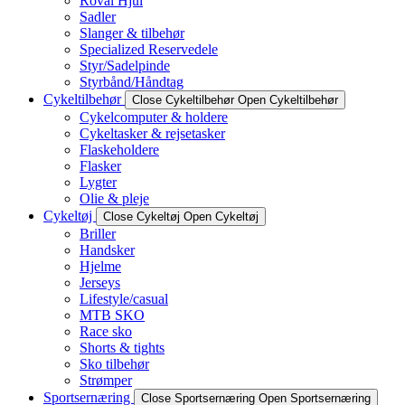
Roval Hjul
Sadler
Slanger & tilbehør
Specialized Reservedele
Styr/Sadelpinde
Styrbånd/Håndtag
Cykeltilbehør
Close Cykeltilbehør
Open Cykeltilbehør
Cykelcomputer & holdere
Cykeltasker & rejsetasker
Flaskeholdere
Flasker
Lygter
Olie & pleje
Cykeltøj
Close Cykeltøj
Open Cykeltøj
Briller
Handsker
Hjelme
Jerseys
Lifestyle/casual
MTB SKO
Race sko
Shorts & tights
Sko tilbehør
Strømper
Sportsernæring
Close Sportsernæring
Open Sportsernæring