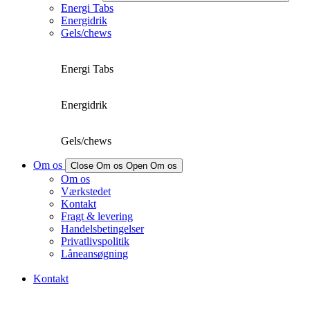
Energi Tabs
Energidrik
Gels/chews
Energi Tabs
Energidrik
Gels/chews
Om os
Close Om os
Open Om os
Om os
Værkstedet
Kontakt
Fragt & levering
Handelsbetingelser
Privatlivspolitik
Låneansøgning
Kontakt