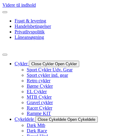
Videre til indhold
Fragt & levering
Handelsbetingelser
Privatlivspolitik
Låneansøgning
Cykler
Close Cykler
Open Cykler
Sport Cykler Udv. Gear
Sport cykler ind. gear
Retro cykler
Børne Cykler
EL Cykler
MTB Cykler
Gravel cykler
Racer Cykler
Ramme KIT
Cykeldele
Close Cykeldele
Open Cykeldele
Dæk Mtb
Dæk Race