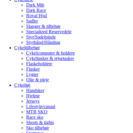
Dæk Mtb
Dæk Race
Roval Hjul
Sadler
Slanger & tilbehør
Specialized Reservedele
Styr/Sadelpinde
Styrbånd/Håndtag
Cykeltilbehør
Cykelcomputer & holdere
Cykeltasker & rejsetasker
Flaskeholdere
Flasker
Lygter
Olie & pleje
Cykeltøj
Handsker
Hjelme
Jerseys
Lifestyle/casual
MTB SKO
Race sko
Shorts & tights
Sko tilbehør