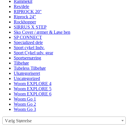
Rammekit
Res/dele
RIPROCK 20"
Riprock 24"
Rockhopper
SIRRUS X STEP
Sko Cover / ærmer & Løse ben
SP CONNECT
Specialized dele
Sport cykel Indv.
Sport Cykel udv. gear
Sportsernæring
Tilbehør
Tubeless Tilbehør
Ukategoriseret
Uncategorized
Woom EXPLORE 4
Woom EXPLORE 5
Woom EXPLORE 6
Woom Go 1
Woom Go 2
Woom Go 3
Vælg Størrelse