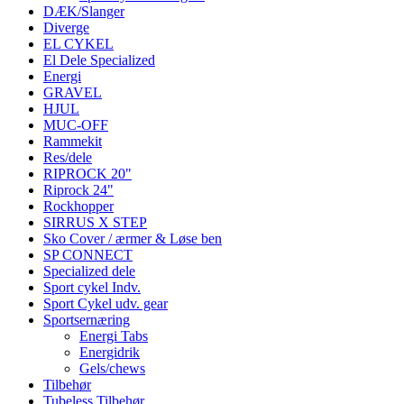
DÆK/Slanger
Diverge
EL CYKEL
El Dele Specialized
Energi
GRAVEL
HJUL
MUC-OFF
Rammekit
Res/dele
RIPROCK 20"
Riprock 24"
Rockhopper
SIRRUS X STEP
Sko Cover / ærmer & Løse ben
SP CONNECT
Specialized dele
Sport cykel Indv.
Sport Cykel udv. gear
Sportsernæring
Energi Tabs
Energidrik
Gels/chews
Tilbehør
Tubeless Tilbehør