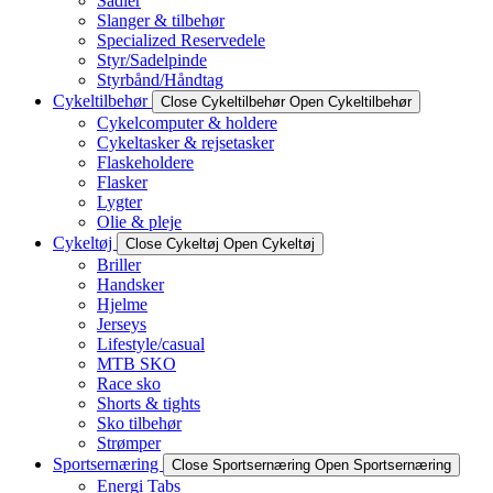
Sadler
Slanger & tilbehør
Specialized Reservedele
Styr/Sadelpinde
Styrbånd/Håndtag
Cykeltilbehør
Close Cykeltilbehør
Open Cykeltilbehør
Cykelcomputer & holdere
Cykeltasker & rejsetasker
Flaskeholdere
Flasker
Lygter
Olie & pleje
Cykeltøj
Close Cykeltøj
Open Cykeltøj
Briller
Handsker
Hjelme
Jerseys
Lifestyle/casual
MTB SKO
Race sko
Shorts & tights
Sko tilbehør
Strømper
Sportsernæring
Close Sportsernæring
Open Sportsernæring
Energi Tabs