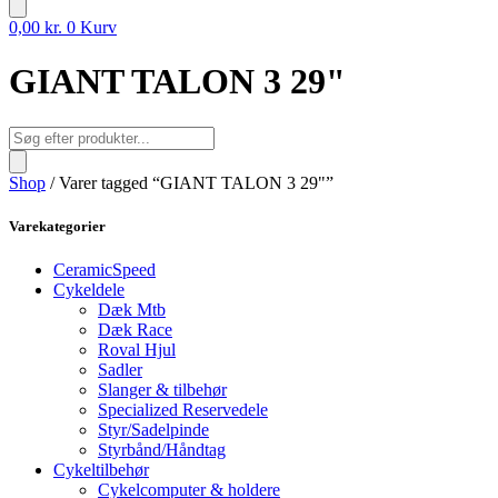
0,00
kr.
0
Kurv
GIANT TALON 3 29"
Products
search
Shop
/ Varer tagged “GIANT TALON 3 29"”
Varekategorier
CeramicSpeed
Cykeldele
Dæk Mtb
Dæk Race
Roval Hjul
Sadler
Slanger & tilbehør
Specialized Reservedele
Styr/Sadelpinde
Styrbånd/Håndtag
Cykeltilbehør
Cykelcomputer & holdere