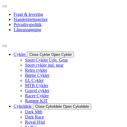
Videre
til
Fragt & levering
indhold
Handelsbetingelser
Privatlivspolitik
Låneansøgning
Cykler
Close Cykler
Open Cykler
Sport Cykler Udv. Gear
Sport cykler ind. gear
Retro cykler
Børne Cykler
EL Cykler
MTB Cykler
Gravel cykler
Racer Cykler
Ramme KIT
Cykeldele
Close Cykeldele
Open Cykeldele
Dæk Mtb
Dæk Race
Roval Hjul