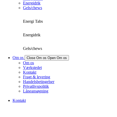
Energidrik
Gels/chews
Energi Tabs
Energidrik
Gels/chews
Om os
Close Om os
Open Om os
Om os
Værkstedet
Kontakt
Fragt & levering
Handelsbetingelser
Privatlivspolitik
Låneansøgning
Kontakt