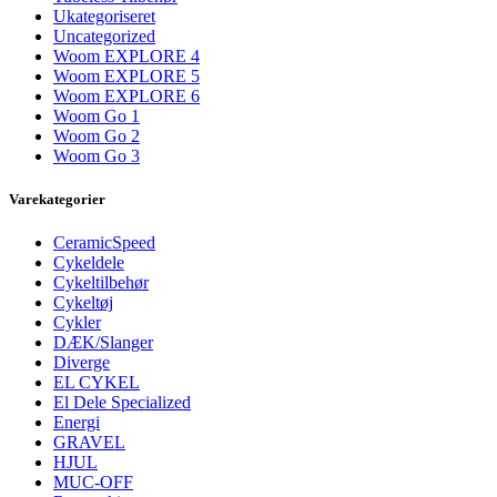
Ukategoriseret
Uncategorized
Woom EXPLORE 4
Woom EXPLORE 5
Woom EXPLORE 6
Woom Go 1
Woom Go 2
Woom Go 3
Varekategorier
CeramicSpeed
Cykeldele
Cykeltilbehør
Cykeltøj
Cykler
DÆK/Slanger
Diverge
EL CYKEL
El Dele Specialized
Energi
GRAVEL
HJUL
MUC-OFF