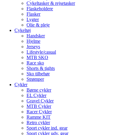
Cykeltasker & rejsetasker
Flaskeholdere
Flasker
Lygter
Olie & pleje
Cykeltøj
Handsker
Hjelme
Jerseys
Lifestyle/casual
MTB SKO
Race sko
Shorts & tights
Sko tilbehør
Strømper
Cykler
Børne cykler
EL Cykler
Gravel Cykler
MTB Cykler
Racer Cykler
Ramme KIT
Retro cykler
Sport cykler ind. gear
Sport cykler udv. gear