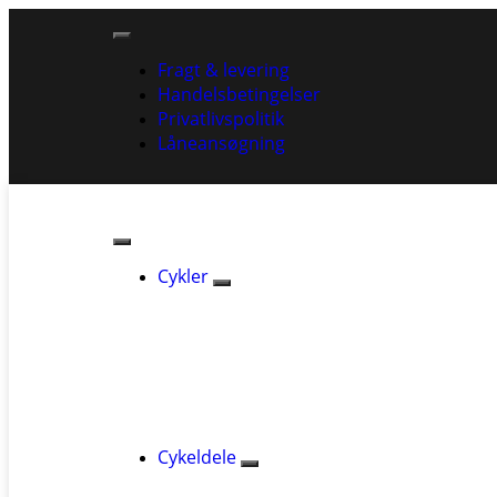
Fragt & levering
Handelsbetingelser
Privatlivspolitik
Låneansøgning
Cykler
Cykeldele