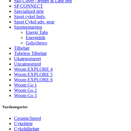
Sko Cover / ærmer & Løse ben
SP CONNECT
Specialized dele
Sport cykel Indv.
Sport Cykel udv. gear
Sportsernæring
Energi Tabs
Energidrik
Gels/chews
Tilbehør
Tubeless Tilbehør
Ukategoriseret
Uncategorized
Woom EXPLORE 4
Woom EXPLORE 5
Woom EXPLORE 6
Woom Go 1
Woom Go 2
Woom Go 3
Varekategorier
CeramicSpeed
Cykeldele
Cykeltilbehør