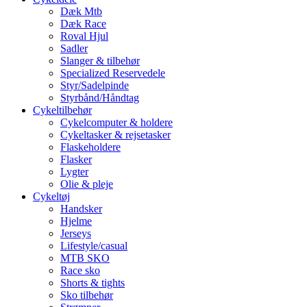
Dæk Mtb
Dæk Race
Roval Hjul
Sadler
Slanger & tilbehør
Specialized Reservedele
Styr/Sadelpinde
Styrbånd/Håndtag
Cykeltilbehør
Cykelcomputer & holdere
Cykeltasker & rejsetasker
Flaskeholdere
Flasker
Lygter
Olie & pleje
Cykeltøj
Handsker
Hjelme
Jerseys
Lifestyle/casual
MTB SKO
Race sko
Shorts & tights
Sko tilbehør