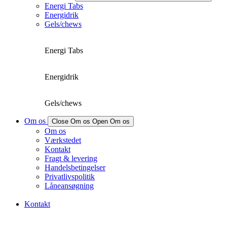
Energi Tabs
Energidrik
Gels/chews
Energi Tabs
Energidrik
Gels/chews
Om os
Close Om os
Open Om os
Om os
Værkstedet
Kontakt
Fragt & levering
Handelsbetingelser
Privatlivspolitik
Låneansøgning
Kontakt