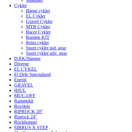
Strømper
Cykler
Børne cykler
EL Cykler
Gravel Cykler
MTB Cykler
Racer Cykler
Ramme KIT
Retro cykler
Sport cykler ind. gear
Sport cykler udv. gear
DÆK/Slanger
Diverge
EL CYKEL
El Dele Specialized
Energi
GRAVEL
HJUL
MUC-OFF
Rammekit
Res/dele
RIPROCK 20"
Riprock 24"
Rockhopper
SIRRUS X STEP