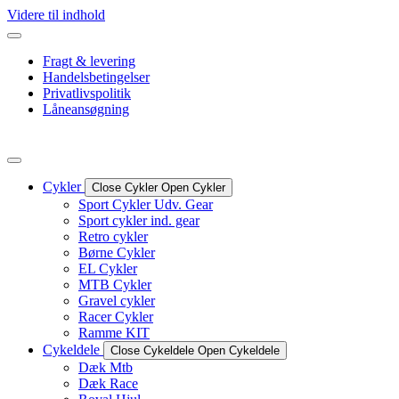
Videre til indhold
Fragt & levering
Handelsbetingelser
Privatlivspolitik
Låneansøgning
Cykler
Close Cykler
Open Cykler
Sport Cykler Udv. Gear
Sport cykler ind. gear
Retro cykler
Børne Cykler
EL Cykler
MTB Cykler
Gravel cykler
Racer Cykler
Ramme KIT
Cykeldele
Close Cykeldele
Open Cykeldele
Dæk Mtb
Dæk Race