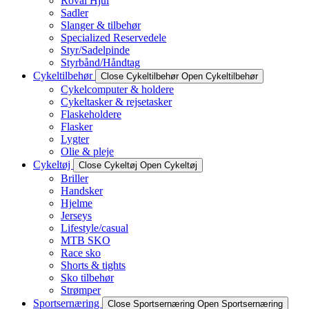
Roval Hjul
Sadler
Slanger & tilbehør
Specialized Reservedele
Styr/Sadelpinde
Styrbånd/Håndtag
Cykeltilbehør
Close Cykeltilbehør
Open Cykeltilbehør
Cykelcomputer & holdere
Cykeltasker & rejsetasker
Flaskeholdere
Flasker
Lygter
Olie & pleje
Cykeltøj
Close Cykeltøj
Open Cykeltøj
Briller
Handsker
Hjelme
Jerseys
Lifestyle/casual
MTB SKO
Race sko
Shorts & tights
Sko tilbehør
Strømper
Sportsernæring
Close Sportsernæring
Open Sportsernæring